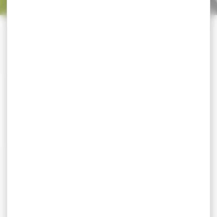
Trier par
CATÉGORIES
-17 %
CHAUSSURES HART
SYNCHRO
CHAUSSURES HART
SYNCHRO