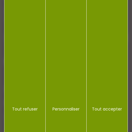
Restez informé ! Inscrivez-vous à notre
newsletter.
J'accepte la politique de confidentialité
NOTRE MAGASIN
RÉGLEMENTATION
Tout refuser
Personnaliser
Tout accepter
CONTACT