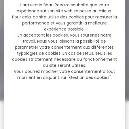
12,90 €
L'armurerie Beau Repaire souhaite que votre
10,50 €
expérience sur son site web se passe au mieux.
Pour cela, ce site utilise des cookies pour mesurer la
performance et vous garantir la meilleure
expérience possible.
-28 %
Point rouge HAWKE viseur
En acceptant les cookies, vous soutenez notre
reflex sight...
travail. Nous vous laissons la possibilité de
paramétrer votre consentement aux différentes
Point rouge HAWKE viseur
typologies de cookies. En cas de refus, seuls les
reflex sight 3 moa grand
cookies strictement nécessaire au fonctionnement
angle...
du site seront utilisés.
Vous pourrez modifier votre consentement à tout
moment en cliquant sur "Gestion des cookies".
249,00 €
179,50 €