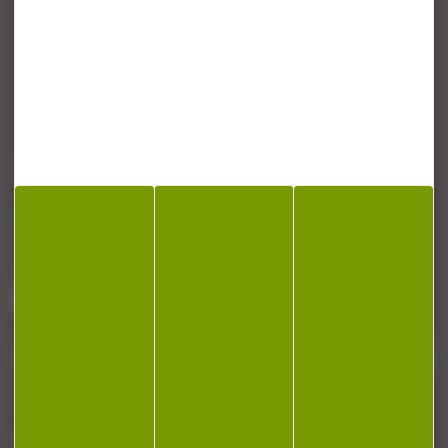
CONTACT
Armurerie Beaurepaire
51 chemin de la cocotte
88140 Bulgneville
Contactez-nous
NEWSLETTER