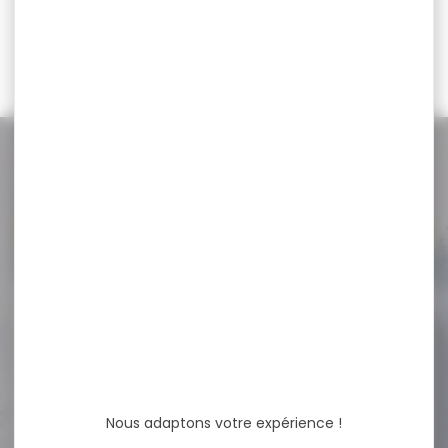
119,00 €
99,00 €
NOS PROMOS
Voir toutes les promos
-19 %
LEURRE SAKURA CAJUN
BLADED JIG BLUE...
LEURRE SAKURA CAJUN
BLADED JIG BLUE GILL ORANGE
Descriptif: Palette...
Nous adaptons votre expérience !