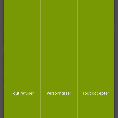
Restez informé ! Inscrivez-vous à notre
newsletter.
J'accepte la politique de confidentialité
NOTRE MAGASIN
RÉGLEMENTATION
Tout refuser
Personnaliser
Tout accepter
CONTACT