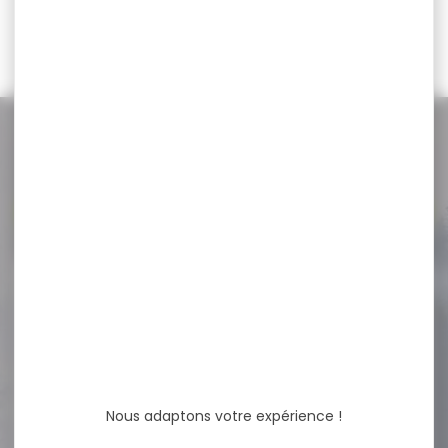
49,95 €
39,90 €
NOS PROMOS
Voir toutes les promos
-28 %
Shocker électrochoc
SCORPY MAX avec
aérosol...
Arme de défense shocker
électrochoc SCORPY MAX
avec aérosol de...
Nous adaptons votre expérience !
82,00 €