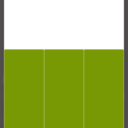
CONTACT
Armurerie Beaurepaire
51 chemin de la cocotte
88140 Bulgneville
Contactez-nous
NEWSLETTER