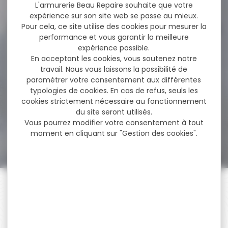
59,00 €
L'armurerie Beau Repaire souhaite que votre
expérience sur son site web se passe au mieux.
Pour cela, ce site utilise des cookies pour mesurer la
performance et vous garantir la meilleure
-37 %
expérience possible.
Veste de chasse
En acceptant les cookies, vous soutenez notre
Percussion Grand Nord...
travail. Nous vous laissons la possibilité de
paramétrer votre consentement aux différentes
Veste de chasse
Percussion Grand Nord Kaki
typologies de cookies. En cas de refus, seuls les
ancien modèle Système...
cookies strictement nécessaire au fonctionnement
du site seront utilisés.
Vous pourrez modifier votre consentement à tout
173,95 €
moment en cliquant sur "Gestion des cookies".
109,90 €
PAIEMENT SÉCURISÉ