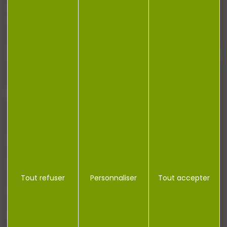
Restez informé ! Inscrivez-vous à notre
newsletter.
J'accepte la politique de confidentialité
NOTRE MAGASIN
RÉGLEMENTATION
Tout refuser
Personnaliser
Tout accepter
CONTACT