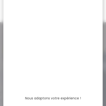
49,95 €
37,90 €
NOS PROMOS
Voir toutes les promos
-12 %
Lampe Nitecore MH12 USB
rechargeable 1000Lumens
Lampe Nitecore MH12 USB
rechargeable 1000Lumens
Lampe torche
rechargeable 1000...
Nous adaptons votre expérience !
89,90 €