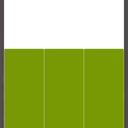
CONTACT
Armurerie Beaurepaire
51 chemin de la cocotte
88140 Bulgneville
Contactez-nous
NEWSLETTER