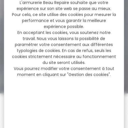
79,00 €
L'armurerie Beau Repaire souhaite que votre
expérience sur son site web se passe au mieux.
Pour cela, ce site utilise des cookies pour mesurer la
performance et vous garantir la meilleure
-42 %
expérience possible.
Plombs GAMO cal.4.5 pro-
magnum pointu
En acceptant les cookies, vous soutenez notre
pénétration...
travail. Nous vous laissons la possibilité de
Plombs GAMO cal.4.5 pro-
paramétrer votre consentement aux différentes
magnum pointu
typologies de cookies. En cas de refus, seuls les
pénétration Excellentes
cookies strictement nécessaire au fonctionnement
performances grâce à...
du site seront utilisés.
Vous pourrez modifier votre consentement à tout
6,00 €
3,50 €
moment en cliquant sur "Gestion des cookies".
PAIEMENT SÉCURISÉ