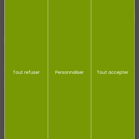
J'accepte la politique de confidentialité
NOTRE MAGASIN
Tout refuser
Personnaliser
Tout accepter
RÉGLEMENTATION
CONTACT