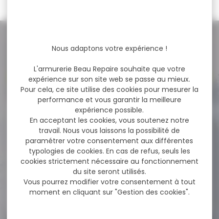
NOS PROMOS
Nous adaptons votre expérience !
L'armurerie Beau Repaire souhaite que votre
Voir toutes les promos
expérience sur son site web se passe au mieux.
Pour cela, ce site utilise des cookies pour mesurer la
performance et vous garantir la meilleure
expérience possible.
-18 %
Munitions SELLIER&BELLOT
En acceptant les cookies, vous soutenez notre
cal.7,62x54r fmj 11.7g
travail. Nous vous laissons la possibilité de
180gr...
paramétrer votre consentement aux différentes
Cartouches SELLIER&BELLOT
typologies de cookies. En cas de refus, seuls les
cal.7,62x54r fmj 11.7g 180gr
cookies strictement nécessaire au fonctionnement
vrac 50 Cartouches Sellier...
du site seront utilisés.
Vous pourrez modifier votre consentement à tout
77,60 €
moment en cliquant sur "Gestion des cookies".
63,80 €