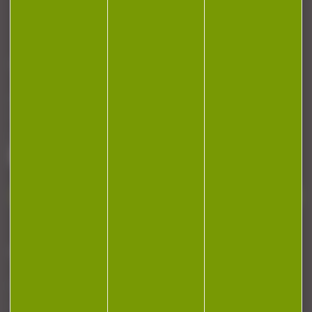
CONTACT
Armurerie Beaurepaire
51 chemin de la cocotte
88140 Bulgneville
Contactez-nous
NEWSLETTER
Restez informé ! Inscrivez-vous à notre
newsletter.