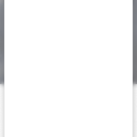
-14 %
Pack affut Carabine
BENELLI Lupo
SYNTHETIQUE...
Pack affut Carabine Benelli
Lupo CAL.7rm avec lunette
d'affut hawke...
2 158,00 €
1 849,00 €
PAIEMENT SÉCURISÉ
Payer en toute sécurité