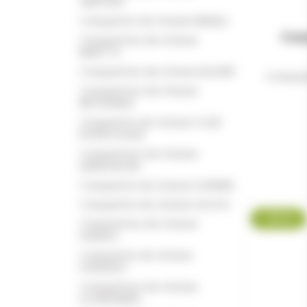
AIMPOINT
Casquette de chasse BENELLI
Cas
Casquettes de chasse
BERETTA
Casquettes de chasse BLASER
Casque
Casquettes de chasse
BROWNING
Casquette de chasse CLUB
INTERCHASSE
Casquettes de chasse
DEERHUNTER
Casquette de chasse GARMIN
Casquette de chasse GLOCK
-25 %
Casquettes de chasse
HARKILA
Casquette de chasse
HORNADY
Casquettes de chasse
LOVERGREEN