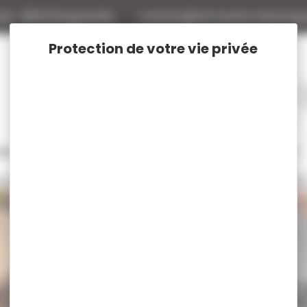
tte
88140 Bulgneville
contact@armurerie-beaurepa
tage
Rechargement
Chasse
Vêtements et Chaussures de chasse
ette, Chapeau, Bonnet, Cagoule, Echarpe de chasse
Casquette
ettes de chasse VERNEY-