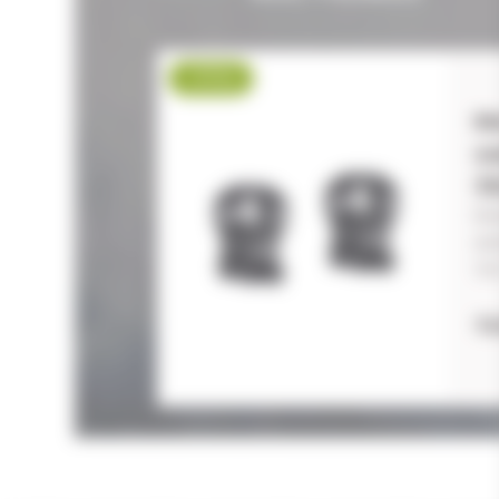
-17 %
M
w
3
Mo
ex
Vis
72