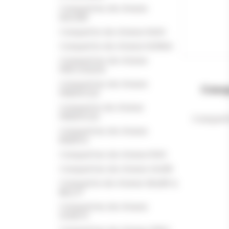
Casquettes de chasse
MAUSER
Casquette de chasse NASH
Casquette de chasse NORMA
Casquettes de chasse
PERCUSSION
Casquettes de chasse
Casqu
PINEWOOD
Casquette de chasse
PINEWOOD
Casquett
Casquettes de chasse
RISERVA
Casquettes de chasse RWS
Casquettes de chasse SAUER
Casquette de chasse SELLIER &
BELLOT
Casquettes de chasse
SOMLYS