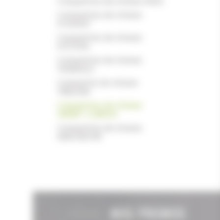
Casquettes de chasse SPIKA
Casquettes de chasse
STAGUNT
Casquettes de chasse
STETSON
Casquettes de chasse
TRABALDO
Casquette de chasse
TREELAND
Casquettes de chasse
VERNEY-CARRON
Casquettes de chasse
WINCHESTER
NOS PROMOS