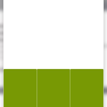
-19 %
ontage HAWKE
eaver extra haut
0mm...
ntage HAWKE weaver
tra haut 30mm tactical
 Torx triples...
59,90 €
,00 €