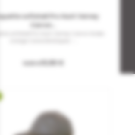
quette softshell Pro Hunt Verney
Carron...
tte softshell Pro Hunt Verney Carron Snake
orange Caractéristiques: -...
10,90 €
14,50 €