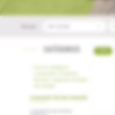
Trier par :
CATÉGORIES
-9 %
Voir la catégorie
Casquette, Chapeau,
Bonnet, Cagoule, Echarpe
de chasse
CASQUETTES DE CHASSE
Casquette de chasse