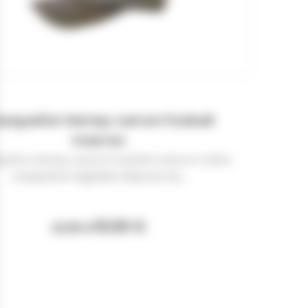
squette Verney carron Foxball
marron
ette Verney carron Foxball marron Cette
casquette réglable dispose du...
19,90 €
23,95 €