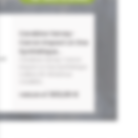
Carabine Verney-
Carron Impact LA One
Synthétique...
Carabine Verney-Carron
Impact LA One Synthétique
Calibre 30-06 Battue
CALIBRES...
1 303,00 €
1 605,00 €