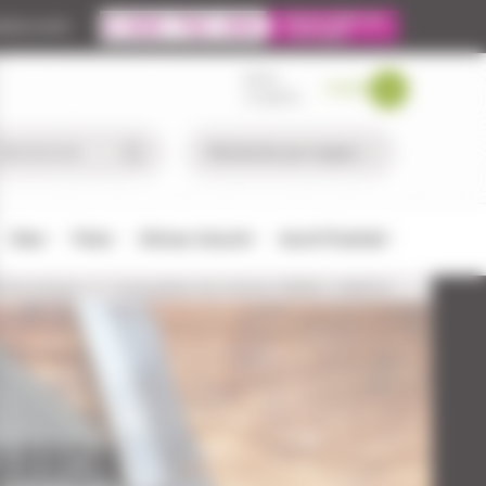
ire.com
MON
PANIER
COMPTE
Chien
Pêche
Défense-Sécurité
Airsoft/Paintball
s de chasse
Casquettes de chasse VERNEY-CARRON
CARRON