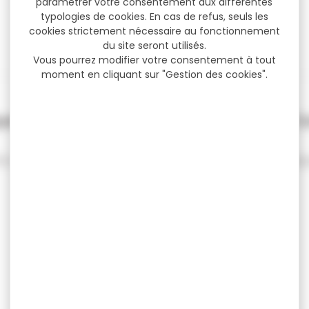
paramétrer votre consentement aux différentes
typologies de cookies. En cas de refus, seuls les
cookies strictement nécessaire au fonctionnement
du site seront utilisés.
Vous pourrez modifier votre consentement à tout
moment en cliquant sur "Gestion des cookies".
ette softshell Pro Hunt Verney
Ca
Carron...
e softshell Pro Hunt Verney Carron Snake
Casqu
verte Caractéristiques: -...
10,90 €
14,50 €