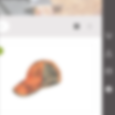
Mode bloc
Mode list