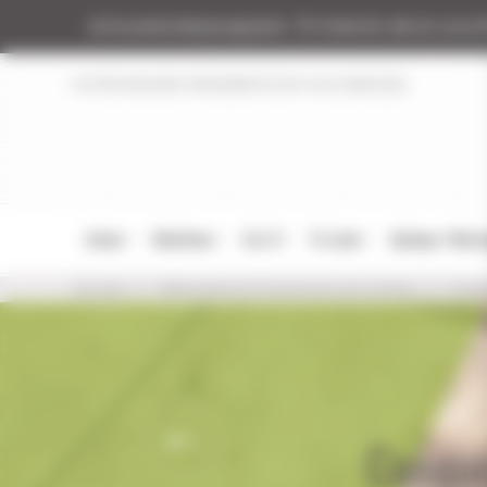
Panneau de gestion des cookies
Armurerie Beaurepaire
51 chemin de la coco
NOTRE MAGASIN
RÉGLEMENTATION
NOS MARQUES
Armes
Munitions
Cat. B
Tir Loisir
Optique / Mon
Accueil
Vêtements et Chaussures de chasse
Casqu
Casqu