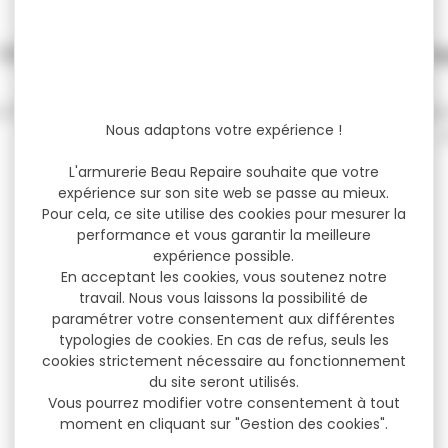
Chapeau RISERVA en laine
Cha
RISERVA en laine Chapeau en laine avec
Chape
Nous adaptons votre expérience !
élégante bande...
L'armurerie Beau Repaire souhaite que votre
expérience sur son site web se passe au mieux.
72,90 €
84,42 €
Pour cela, ce site utilise des cookies pour mesurer la
performance et vous garantir la meilleure
expérience possible.
En acceptant les cookies, vous soutenez notre
travail. Nous vous laissons la possibilité de
paramétrer votre consentement aux différentes
typologies de cookies. En cas de refus, seuls les
cookies strictement nécessaire au fonctionnement
du site seront utilisés.
Vous pourrez modifier votre consentement à tout
moment en cliquant sur "Gestion des cookies".