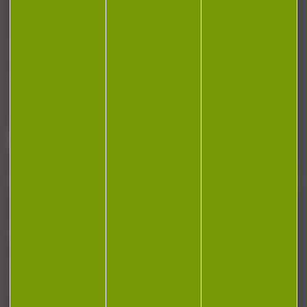
CONTACT
Armurerie Beaurepaire
51 chemin de la cocotte
88140 Bulgneville
Contactez-nous
NEWSLETTER
Restez informé ! Inscrivez-vous à notre
newsletter.