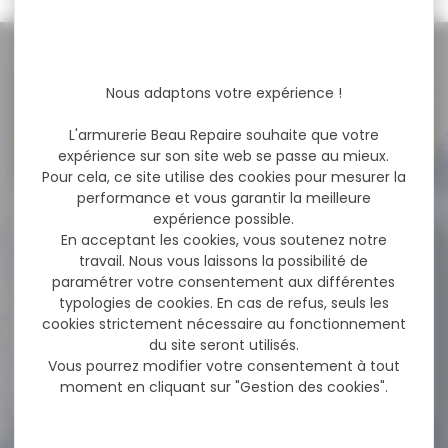
NOS PROMOS
Nous adaptons votre expérience !
Voir toutes les promos
L'armurerie Beau Repaire souhaite que votre
expérience sur son site web se passe au mieux.
Pour cela, ce site utilise des cookies pour mesurer la
performance et vous garantir la meilleure
-16 %
Boite de 50 ogives GPA
expérience possible.
Cal.270...
En acceptant les cookies, vous soutenez notre
travail. Nous vous laissons la possibilité de
Boite de 50 ogives GPA
paramétrer votre consentement aux différentes
Cal.270 114grs
typologies de cookies. En cas de refus, seuls les
cookies strictement nécessaire au fonctionnement
du site seront utilisés.
Vous pourrez modifier votre consentement à tout
76,90 €
64,80 €
moment en cliquant sur "Gestion des cookies".