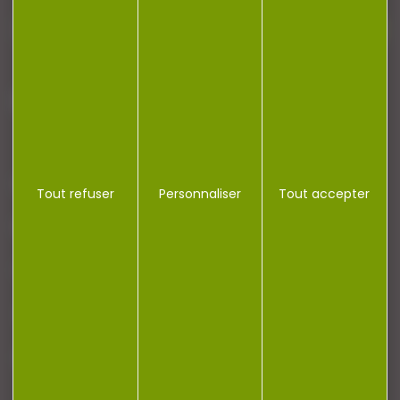
J'accepte la politique de confidentialité
NOTRE MAGASIN
Tout refuser
Personnaliser
Tout accepter
RÉGLEMENTATION
CONTACT