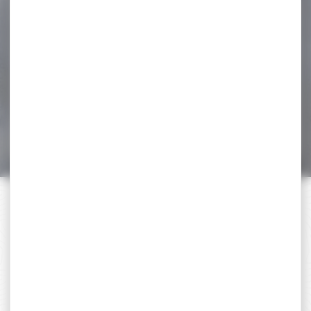
-19 %
Sac à dos GPS PISTOLERO
5...
Sac à dos GPS PISTOLERO 5
armes de poing
Caractéristiques...
209,00 €
170,00 €
PAIEMENT SÉCURISÉ
Payer en toute sécurité