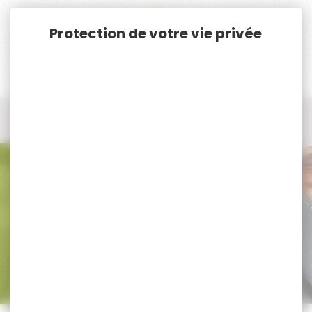
Panneau de gestion des cookies
Accueil
Vêtements et Chaussures de chasse
Pantalon, Salopette, Cuissard de chasse
Bermuda, Short
Bermuda, Short
Trier par