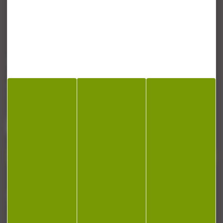
CONTACT
Armurerie Beaurepaire
51 chemin de la cocotte
88140 Bulgneville
Contactez-nous
NEWSLETTER
Restez informé ! Inscrivez-vous à notre