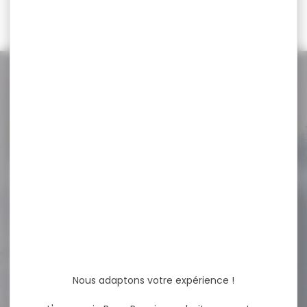
31,90 €
49,95 €
NOS PROMOS
Voir toutes les promos
-19 %
Silencieux modérateur de
son STALON XE108...
Silencieux modérateur de
son STALON XE108 CAL MAX
.30 M17x1...
Nous adaptons votre expérience !
430,00 €
349,00 €