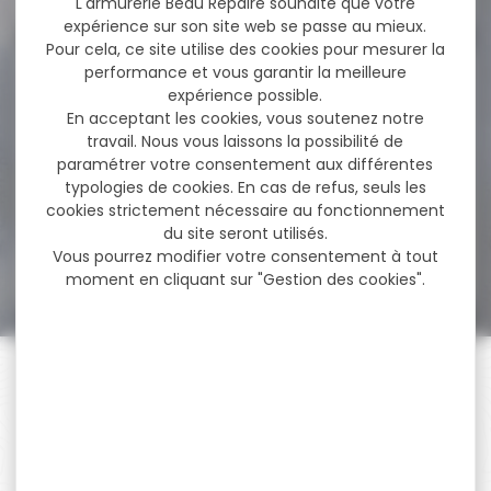
L'armurerie Beau Repaire souhaite que votre
expérience sur son site web se passe au mieux.
Pour cela, ce site utilise des cookies pour mesurer la
performance et vous garantir la meilleure
-27 %
Munitions SELLIER & BELLOT
expérience possible.
cal.300 aac...
En acceptant les cookies, vous soutenez notre
travail. Nous vous laissons la possibilité de
Cartouches SELLIER & BELLOT
paramétrer votre consentement aux différentes
subsonique fmj cal.300 aac
typologies de cookies. En cas de refus, seuls les
blackout 13g...
cookies strictement nécessaire au fonctionnement
du site seront utilisés.
36,70 €
Vous pourrez modifier votre consentement à tout
26,90 €
moment en cliquant sur "Gestion des cookies".
PAIEMENT SÉCURISÉ
Payer en toute sécurité