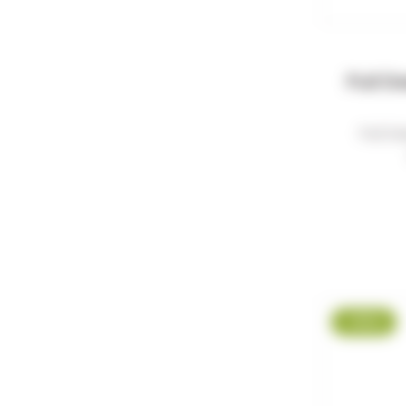
Pull D
Pull D
-8 %