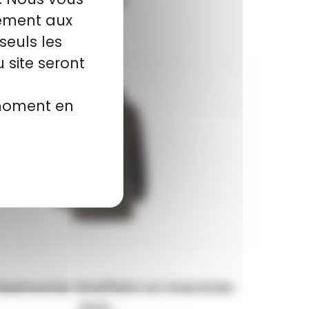
69,99 €
tement aux
seuls les
 site seront
 moment en
 Deerhunter Sheffield col cheminée
dark...