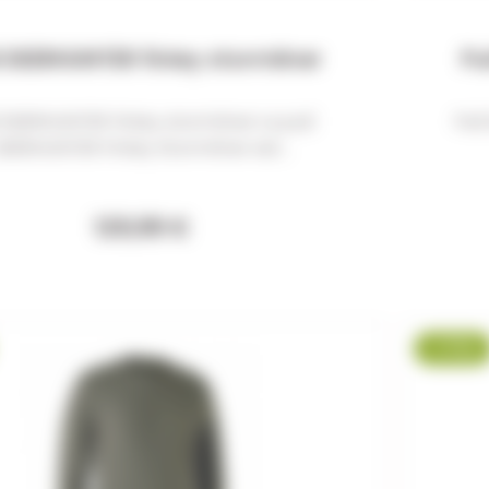
l DEERHUNTER finley stormliner
Pu
l DEERHUNTER finley stormliner Le pull
Pul
DEERHUNTER Finley Stormliner est...
129,99 €
-7 %