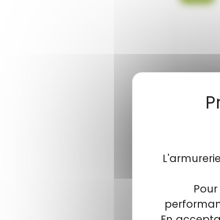
Pull D
L'armureri
Pull De
Pour 
performanc
En acceptan