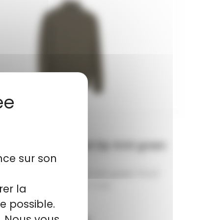
 DEERHUNTER randall Zip-Knit green
nce sur son
 DEERHUNTER randall Zip-Knit green Tricot
torsadé Jauge 7 Col...
rer la
e possible.
l. Nous vous