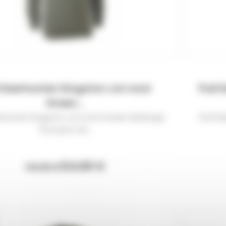
l Deerhunter Kingston col rond
Pull 
Green...
rhunter Kingston col rond Green Melange
Pull D
À propos du...
124,90 €
134,99 €