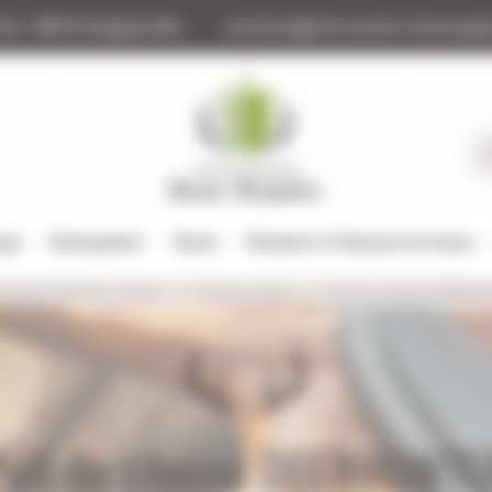
tte
88140 Bulgneville
contact@armurerie-beaurepa
tage
Rechargement
Chasse
Vêtements et Chaussures de chasse
/ Sweat / Gilet de chasse
Pull de chasse
Pull de chasse DEERHU
Pull de chasse DEERHUNTE