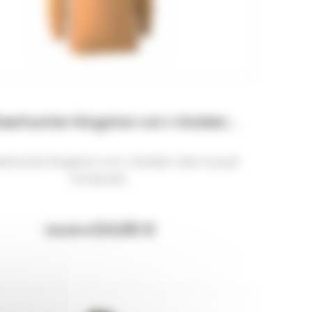
Deerhunter Kingston col v Golden...
eerhunter Kingston col v Golden Oak Ce pull
composé...
124,90 €
134,99 €