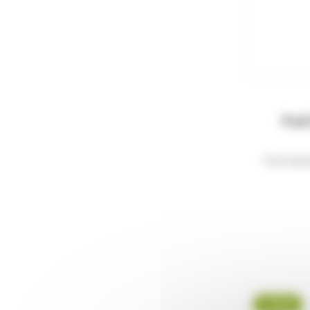
Pul
Pull Dee
-7 %