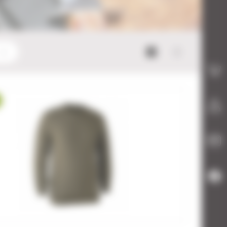
Mode bloc
Mode list