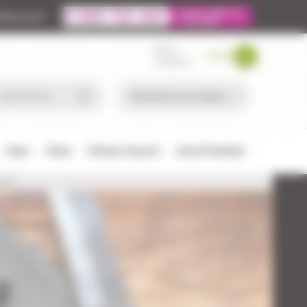
ire.com
MON
PANIER
COMPTE
Chien
Pêche
Défense-Sécurité
Airsoft/Paintball
NTER
R