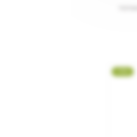
Pull De
-11 %