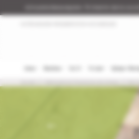
Panneau de gestion des cookies
Armurerie Beaurepaire
51 chemin de la coco
NOTRE MAGASIN
RÉGLEMENTATION
NOS MARQUES
Armes
Munitions
Cat. B
Tir Loisir
Optique / Mon
Accueil
Vêtements et Chaussures de chasse
Pull 