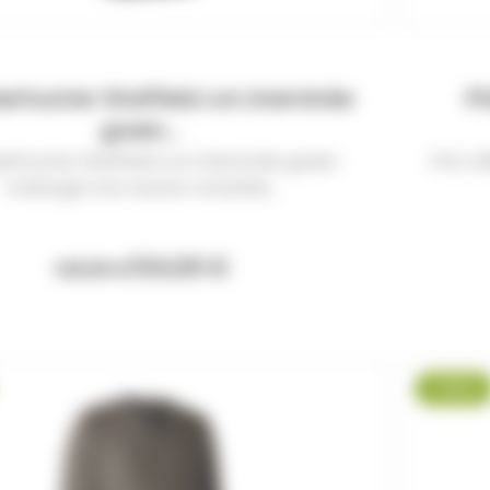
eerhunter Sheffield col cheminée
PU
green...
eerhunter Sheffield col cheminée green
PULL D
melange Une version revisitée...
134,00 €
149,99 €
-8 %