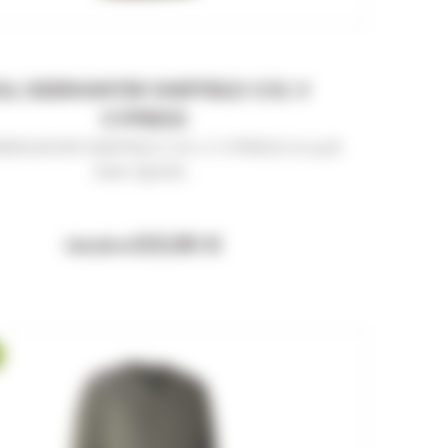
LL DEERHUNTER SHEFFIELD COL V
CYPRESS
EERHUNTER SHEFFIELD COL V CYPRESS Un pull
bien ajusté...
123,90 €
134,99 €