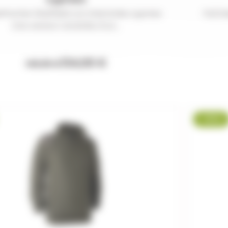
erhunter Sheffield col cheminée cypress
Pull 
Une version revisitée d’un...
134,00 €
149,99 €
-8 %