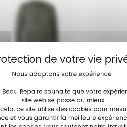
Nous adaptons votre expérience !
eerhunter Kingston col v Green...
Pull
e Beau Repaire souhaite que votre expérie
site web se passe au mieux.
erhunter Kingston col v Green Melange Ce
Pull
pull composé...
cela, ce site utilise des cookies pour mesu
e et vous garantir la meilleure expérienc
t les cookies, vous soutenez notre travai