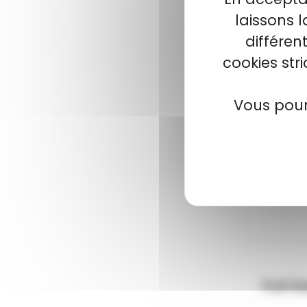
laissons 
différen
cookies str
-11 %
Vous pour
Pull D