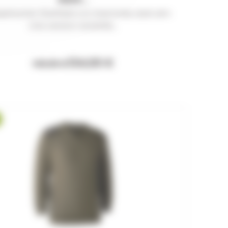
Deerhunter Sheffield col cheminée dark elm
Une version revisitée...
134,00 €
149,99 €