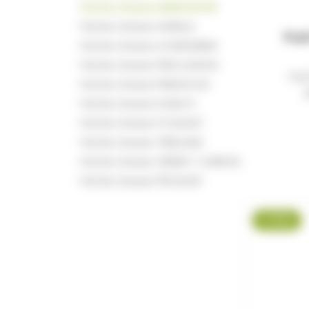
Pull de chasse DEERHUNTER
Pull de chasse HARKILA
Pul
Pull de chasse LOVERGREEN
Pull de chasse PERCUSSION
Pul
Pull de chasse PINEWOOD
Pull de chasse SOMLYS
Pull de chasse STAGUNT
Pull de chasse TREELAND
Pull de chasse VERNEY-CARRON
Pull de chasse PROHUNT
-7 %