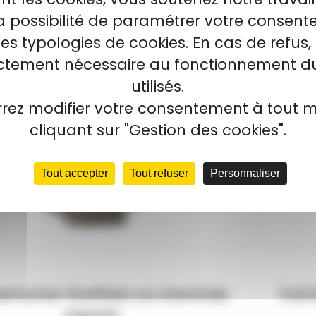
124,90 €
134,99 €
la possibilité de paramétrer votre consen
tes typologies de cookies. En cas de refus, 
ictement nécessaire au fonctionnement du
-11 %
utilisés.
rez modifier votre consentement à tout
cliquant sur "Gestion des cookies".
Tout accepter
Tout refuser
Personnaliser
eerhunter Sheffield col cheminée
Pull
cypress