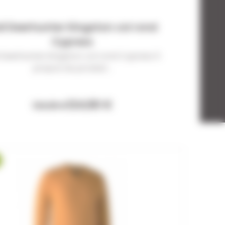
ll Deerhunter Kingston col rond
Cypress
l Deerhunter Kingston col rond Cypress À
propos du produit...
124,90 €
134,99 €