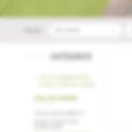
Trier par :
CATÉGORIES
Voir la catégorie Pull /
Sweat / Gilet de chasse
PULL DE CHASSE
Pull de chasse BERETTA
Pull de chasse CLUB
INTERCHASSE