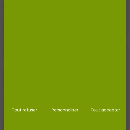
Restez informé ! Inscrivez-vous à notre
newsletter.
J'accepte la politique de confidentialité
NOTRE MAGASIN
RÉGLEMENTATION
Tout refuser
Personnaliser
Tout accepter
CONTACT