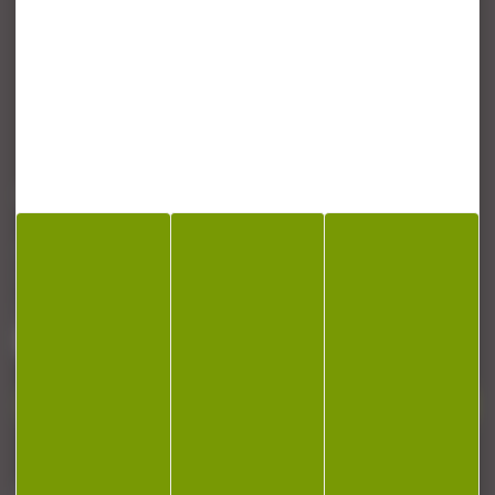
CONTACT
Armurerie Beaurepaire
51 chemin de la cocotte
88140 Bulgneville
Contactez-nous
NEWSLETTER