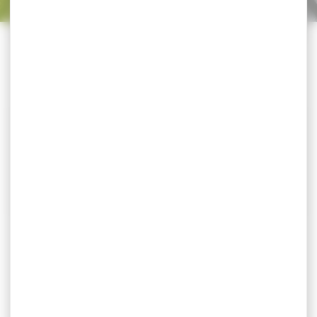
Trier par
CATÉGORIES
-7 %
-13 %
Pantalon sous-vêtement
Slip TRABALDO kaki
technique TRABALDO
calzamaglia noir
Pantalon sous-vêtement
Slip TRABALDO kaki Slip
TRABALDO technique noir
technique en
calzamaglia Nos sous-
polypropylène DRYARN® ,
vêtements techniques
travaillé...