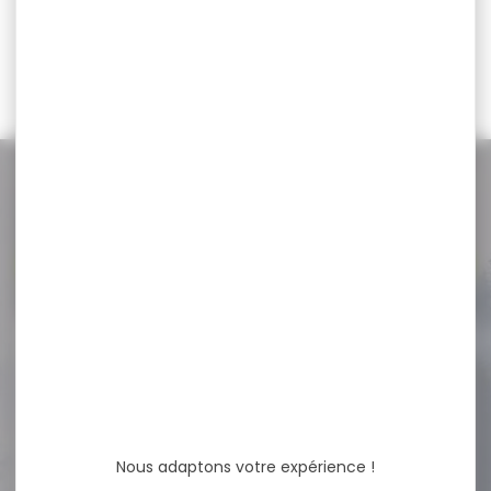
LIGHTWOOL...
27,70 €
102,40 €
24,00 €
94,90 €
NOS PROMOS
Voir toutes les promos
-20 %
Siège trépied de battue
WALKSTOOLT basic...
Siège trépied de battue
WALKSTOOLT basic hauteur
60cm Indispensable pour...
Nous adaptons votre expérience !