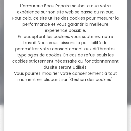
L'armurerie Beau Repaire souhaite que votre
71,00 €
56,50 €
expérience sur son site web se passe au mieux.
Pour cela, ce site utilise des cookies pour mesurer la
performance et vous garantir la meilleure
expérience possible.
-7 %
En acceptant les cookies, vous soutenez notre
Pistolet TISAS ZIG PC 1911
Inox...
travail. Nous vous laissons la possibilité de
paramétrer votre consentement aux différentes
Pistolet TISAS ZIG PC 1911 Inox
typologies de cookies. En cas de refus, seuls les
5'' cal 45 ACP...
cookies strictement nécessaire au fonctionnement
du site seront utilisés.
Vous pourrez modifier votre consentement à tout
moment en cliquant sur "Gestion des cookies".
1 070,00 €
999,00 €