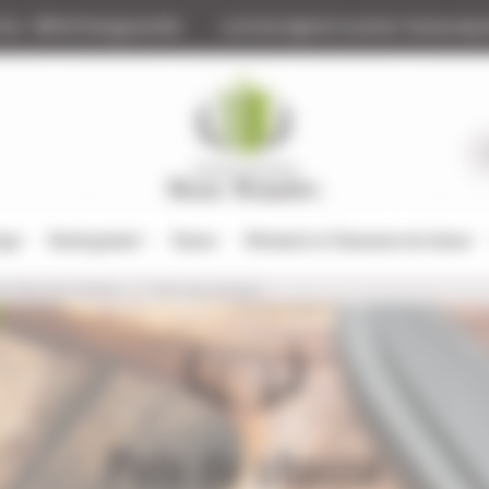
tte
88140 Bulgneville
contact@armurerie-beaurepa
tage
Rechargement
Chasse
Vêtements et Chaussures de chasse
rt, Polo de chasse
Polo de chasse
Polo de chasse