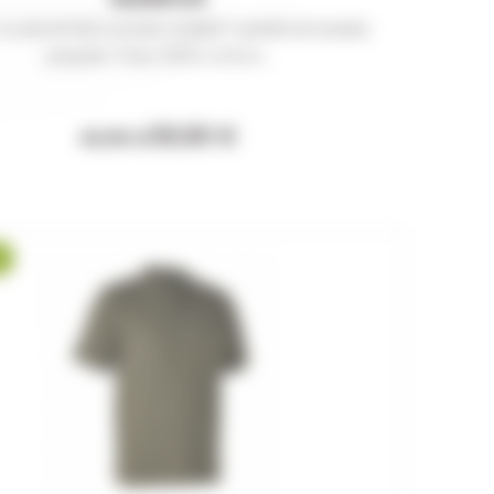
CLUB INTERCHASSE HUBERT MARRON Maille
piquée Tissu 100% coton...
39,90 €
42,95 €