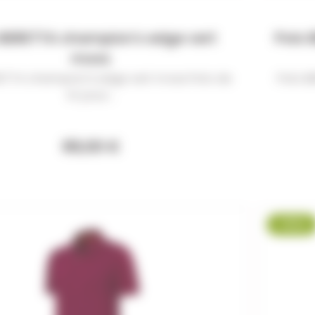
 BERETTA champion's edge vert
Polo 
moss
ETTA champion's edge vert moss Polo de
Polo B
tir pour...
69,00 €
-8 %