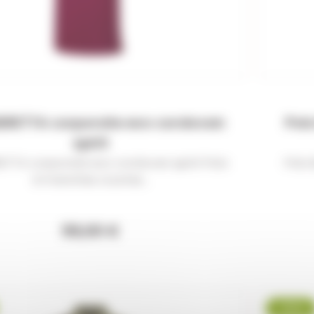
BERETTA corporate evo cordovan
Polo
spirit
ETTA corporate evo cordovan spirit Polo
Polo 
à manches courtes...
59,00 €
-8 %