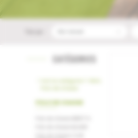
Trier par :
CATÉGORIES
Voir la catégorie T-Shirt,
Polo de chasse
POLO DE CHASSE
Polo de chasse BERETTA
Polo de chasse BLASER
Polo de chasse CLUB