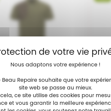
Nous adaptons votre expérience !
o BLASER Shooting Patch olive
P
e Beau Repaire souhaite que votre expérie
site web se passe au mieux.
ASER Shooting Patch olive Polo en piqué
Polo b
pour femme...
cela, ce site utilise des cookies pour mesu
e et vous garantir la meilleure expérienc
t les cookies, vous soutenez notre travai