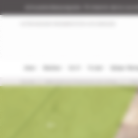
Panneau de gestion des cookies
Armurerie Beaurepaire
51 chemin de la coco
NOTRE MAGASIN
RÉGLEMENTATION
NOS MARQUES
Armes
Munitions
Cat. B
Tir Loisir
Optique / Mon
Accueil
Vêtements et Chaussures de chasse
T-Shi