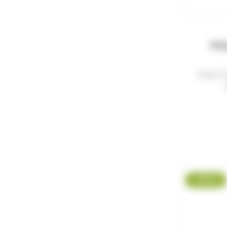
PO
POLO C
-25 %