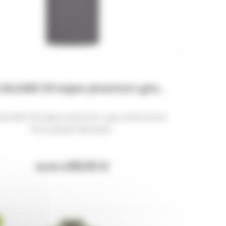
 BLASER 25 kaper phantom gris...
BLASER 25 kaper phantom gris anthracite
Polo piqué fabriqué...
58,00 €
62,90 €