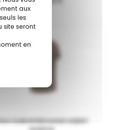
58,00 €
62,90 €
tement aux
seuls les
 site seront
 moment en
OLO CLUB INTERCHASSE HUBERT
MARRON