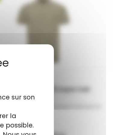
olo BLASER Solid 25 kaper kaki
nce sur son
laser 25 kaper kaki Polo piqué fabriqué en
coton...
rer la
e possible.
l. Nous vous