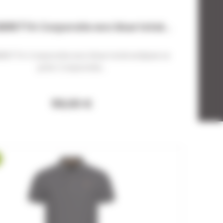
BERETTA Corporate evo blue total...
ERETTA Corporate evo blue total eclipse Le
polo Corporate...
59,00 €