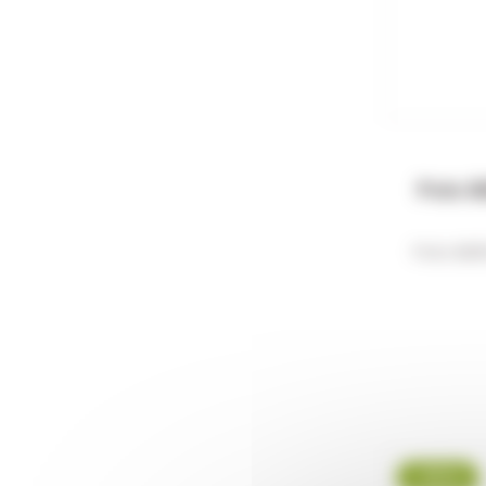
Polo 
Polo BER
-19 %