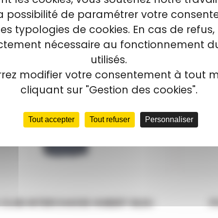
64,90 €
79,90 €
la possibilité de paramétrer votre consen
tes typologies de cookies. En cas de refus, 
ictement nécessaire au fonctionnement du
-7 %
utilisés.
rez modifier votre consentement à tout
cliquant sur "Gestion des cookies".
Tout accepter
Tout refuser
Personnaliser
CLUB INTERCHASSE HUBERT BLEU
P