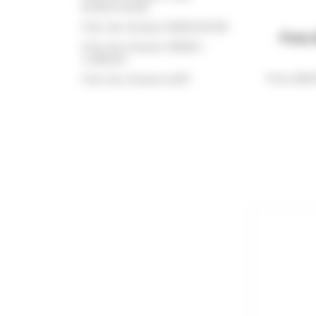
INTERCHASSE
Polo de chasse DEERHUNTER
Polo
Polo de chasse VERNEY-
CARRON
Polo BER
Polo de chasse HART