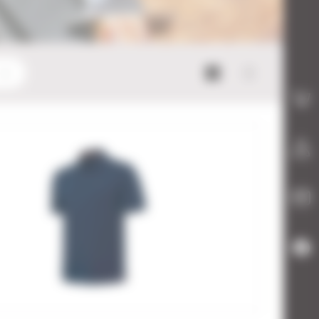
Mode bloc
Mode list