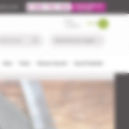
ire.com
MON
PANIER
COMPTE
Chien
Pêche
Défense-Sécurité
Airsoft/Paintball