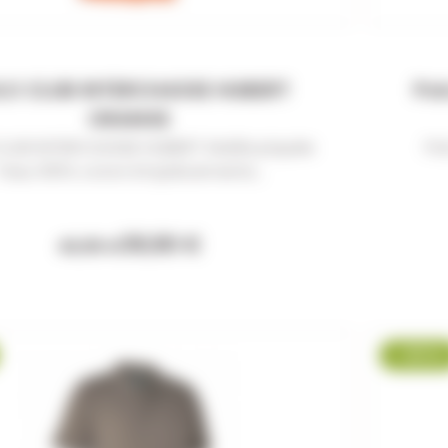
LO CLUB INTERCHASSE HUBERT
Pol
ORANGE
LUB INTERCHASSE HUBERT Maille piquée
Po
Tissu 100% coton Empiècements...
39,90 €
42,95 €
-25 %