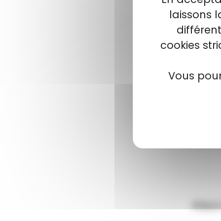
laissons 
différen
cookies str
-7 %
Vous pour
POLO 