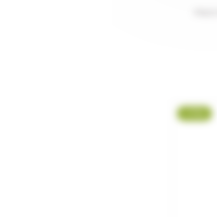
POLO 
-7 %