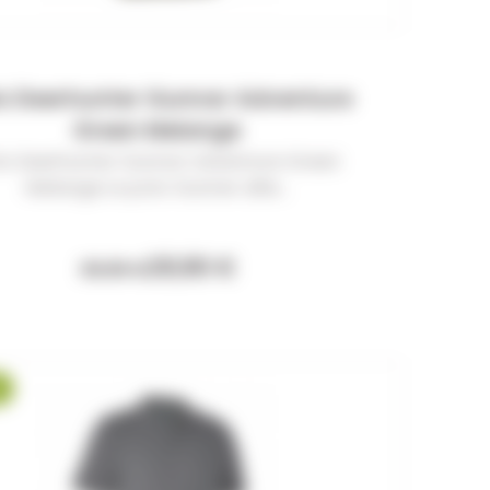
o Deerhunter Gunnar Adventure
Green Melange
lo Deerhunter Gunnar Adventure Green
Melange Le polo Gunner allie...
29,90 €
39,99 €