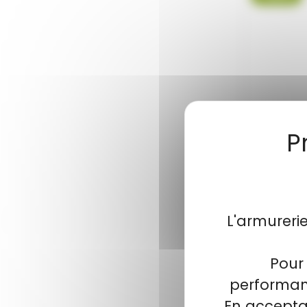
Pol
L'armureri
Polo BL
Pour 
performanc
En acceptan