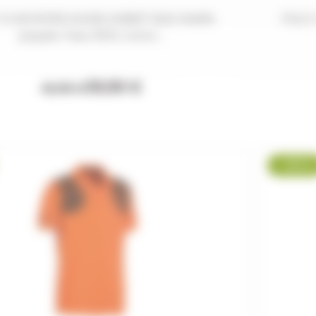
CLUB INTERCHASSE HUBERT BLEU Maille
POLO 
piquée Tissu 100% coton...
39,90 €
42,95 €
-25 %