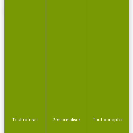
Tout refuser
Personnaliser
Tout accepter