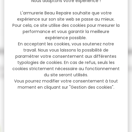
Nous adaptons votre expérience !
L'armurerie Beau Repaire souhaite que votre
expérience sur son site web se passe au mieux.
Pour cela, ce site utilise des cookies pour mesurer la
performance et vous garantir la meilleure
expérience possible.
En acceptant les cookies, vous soutenez notre
travail. Nous vous laissons la possibilité de
TALON DE PLUIE TREELAND KAKI
Pa
paramétrer votre consentement aux différentes
typologies de cookies. En cas de refus, seuls les
ALON DE PLUIE TREELAND KAKI Ceinture
Pant
cookies strictement nécessaire au fonctionnement
du site seront utilisés.
élastiquée. Pression de réglage...
Vous pourrez modifier votre consentement à tout
moment en cliquant sur "Gestion des cookies".
24,90 €
29,90 €