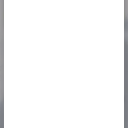
Voir toutes les promos
-8 %
BALLE MUNITION BRENNEKE
CAL.8X57 JRS TUG...
BALLE MUNITION BRENNEKE
CAL.8X57 JRS TUG NATURE
150GR 9.7G PAR...
104,00 €
96,00 €
-8 %
Silencieux modérateur de
son AIR ARMS...
Modérateur de son