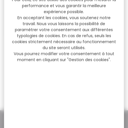
performance et vous garantir la meilleure
expérience possible.
En acceptant les cookies, vous soutenez notre
travail. Nous vous laissons la possibilité de
paramétrer votre consentement aux différentes
typologies de cookies. En cas de refus, seuls les
cookies strictement nécessaire au fonctionnement
Veste de chasse
du site seront utilisés.
réversible Club
Vous pourrez modifier votre consentement à tout
Interchasse...
moment en cliquant sur "Gestion des cookies".
Veste de chasse
réversible Club
Interchasse Janus Veste
résersible 100%...
249,95 €
209,90 €
NOS PROMOS