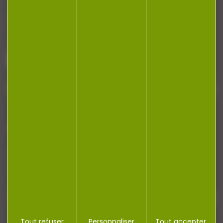
Armurerie Beaurepaire
51 chemin de la cocotte
88140 Bulgneville
Contactez-nous
NEWSLETTER
Restez informé ! Inscrivez-vous à notre
newsletter.
Tout refuser
Personnaliser
Tout accepter