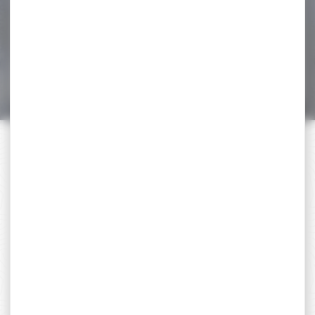
silencieux modérateur de
son AIR ARMS q-tec...
74,60 €
69,00 €
PAIEMENT SÉCURISÉ
Payer en toute sécurité
SERVICE APRÈS-VENTE
Qualifié et réactif