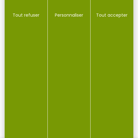
Tout refuser
Personnaliser
Tout accepter