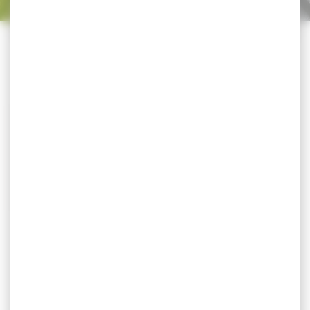
Trier par
CATÉGORIES
-10 %
Gilet SOMLYS matelassé
réversible Multi-Hunt
roseaux
Gilet matelassé réversible
Multi-Hunt roseaux Le gilet
est chaud matelassé...