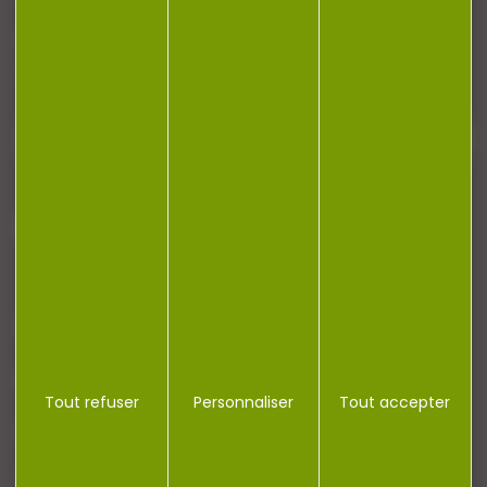
Restez informé ! Inscrivez-vous à notre
newsletter.
J'accepte la politique de confidentialité
NOTRE MAGASIN
RÉGLEMENTATION
Tout refuser
Personnaliser
Tout accepter
CONTACT