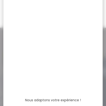
69,95 €
62,90 €
NOS PROMOS
Voir toutes les promos
-17 %
Montage HAWKE weaver
extra haut 30mm...
Montage HAWKE weaver
extra haut 30mm tactical
Vis Torx triples...
Nous adaptons votre expérience !