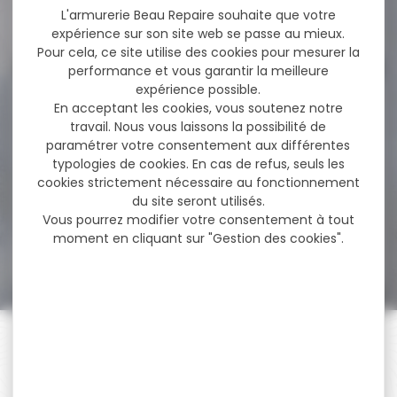
72,00 €
L'armurerie Beau Repaire souhaite que votre
59,90 €
expérience sur son site web se passe au mieux.
Pour cela, ce site utilise des cookies pour mesurer la
performance et vous garantir la meilleure
expérience possible.
-19 %
Carabine Verney-Carron
En acceptant les cookies, vous soutenez notre
Impact LA One
travail. Nous vous laissons la possibilité de
Synthétique...
paramétrer votre consentement aux différentes
Carabine Verney-Carron
typologies de cookies. En cas de refus, seuls les
Impact LA One Synthétique
cookies strictement nécessaire au fonctionnement
Calibre 30-06 Battue
du site seront utilisés.
CALIBRES...
Vous pourrez modifier votre consentement à tout
moment en cliquant sur "Gestion des cookies".
1 605,00 €
1 303,00 €