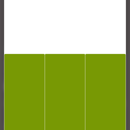
CONTACT
Armurerie Beaurepaire
51 chemin de la cocotte
88140 Bulgneville
Contactez-nous
NEWSLETTER