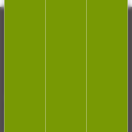
CONTACT
Armurerie Beaurepaire
51 chemin de la cocotte
88140 Bulgneville