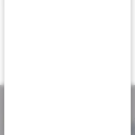
Veste chauffante
Veste DEERHUNTER
matelassée Deerhunter
chauffante heat game
Heat
marron
Veste chauffante
Veste DEERHUNTER
matelassée Deerhunter
chauffante heat game
Heat Gilet chauffant avec
marron La veste Heat
batterie rechargeable...
Game...
245,00 €
399,99 €
209,00 €
280,00 €
NOS PROMOS
Voir toutes les promos