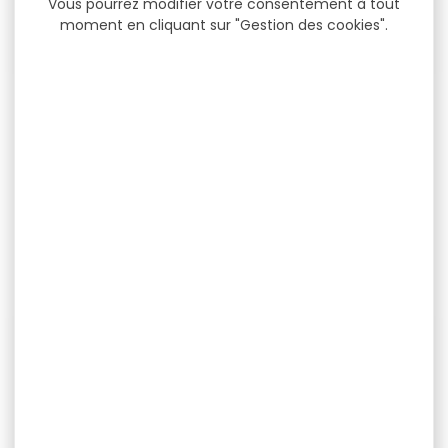
Vous pourrez modifier votre consentement à tout
moment en cliquant sur "Gestion des cookies".
Veste chauffante
Veste chauffante
DEERHUNTER matelassée
DEERHUNTER matelassée
heat bleu
heat marron
Veste chauffante
Veste chauffante
DEERHUNTER matelassée
DEERHUNTER matelassée
heat bleu Associant le
heat marron Associant le
meilleur de...
meilleur de...
199,99 €
199,99 €
159,90 €
159,90 €
-15 %
-30 %