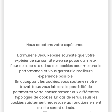
Sous-pull chauffant
Veste chauffante
DEERHUNTER heat black
DEERHUNTER H.GAME
Nous adaptons votre expérience !
camouflage orange
Sous-pull chauffant
Veste DEERHUNTER H.GAME
L'armurerie Beau Repaire souhaite que votre
DEERHUNTER heat black Le
camouflage orange
expérience sur son site web se passe au mieux.
tricot de peau chauffant...
Marquage CE Certifié EPI
Pour cela, ce site utilise des cookies pour mesurer la
CAT...
performance et vous garantir la meilleure
expérience possible.
129,99 €
399,99 €
99,00 €
356,00 €
En acceptant les cookies, vous soutenez notre
travail. Nous vous laissons la possibilité de
paramétrer votre consentement aux différentes
typologies de cookies. En cas de refus, seuls les
-20 %
-20 %
cookies strictement nécessaire au fonctionnement
du site seront utilisés.