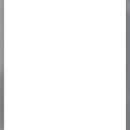
-8 %
BALLE MUNITION BRENNEKE
CAL.8X57 JRS TUG...
BALLE MUNITION BRENNEKE
CAL.8X57 JRS TUG NATURE
150GR 9.7G PAR...
104,00 €
96,00 €
-8 %
Silencieux modérateur de
son AIR ARMS...
Modérateur de son
silencieux modérateur de
son AIR ARMS q-tec...
74,60 €