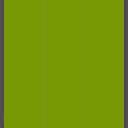
CONTACT
Armurerie Beaurepaire
51 chemin de la cocotte
88140 Bulgneville