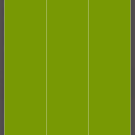
RÉGLEMENTATION
CONTACT
Plan du site
Conditions générales de vente
Politique de confidentialité
Mentions légales
Réalisation Koredge