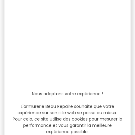
Chemise femme
Chemise femme
Deerhunter Lady Ava
Deerhunter Lady elena
Chemise femme
Chemise femme
Deerhunter Lady Ava Que
Deerhunter Lady elena
vous soyez sur le...
Coupe féminine Deux
poches poitrine...
69,99 €
69,99 €
Nous adaptons votre expérience !
59,90 €
24,90 €
L'armurerie Beau Repaire souhaite que votre
expérience sur son site web se passe au mieux.
-13 %
-21 %
Pour cela, ce site utilise des cookies pour mesurer la
performance et vous garantir la meilleure
expérience possible.