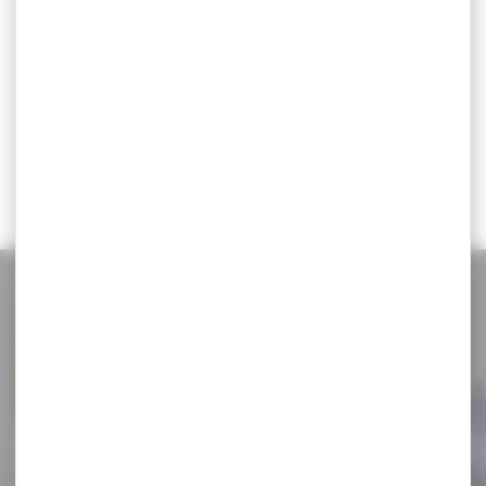
carreaux clairs femme
CHEMISIER PETITS CARREAUX
PERCUSSION FEMME 100%
coton, col pointes
boutonnées.
33,95 €
29,90 €
NOS PROMOS
Voir toutes les promos
-30 %
GILET SIGNALISATION
CHIEN ORANGE