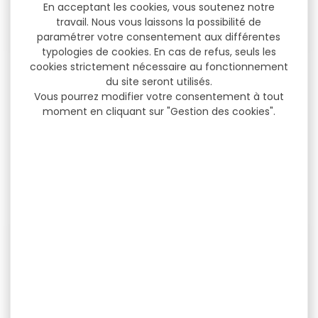
En acceptant les cookies, vous soutenez notre
travail. Nous vous laissons la possibilité de
paramétrer votre consentement aux différentes
typologies de cookies. En cas de refus, seuls les
cookies strictement nécessaire au fonctionnement
Chemise femme
Chemise LOVERGREEN
du site seront utilisés.
Deerhunter Lady Harper
moly femme faisan
Vous pourrez modifier votre consentement à tout
moment en cliquant sur "Gestion des cookies".
Chemise femme
Chemise LOVERGREEN
Deerhunter Lady Harper
moly femme faisan 97%
Que ce soit pour se...
coton 3% elasthanne
74,99 €
104,00 €
64,90 €
82,50 €
-10 %