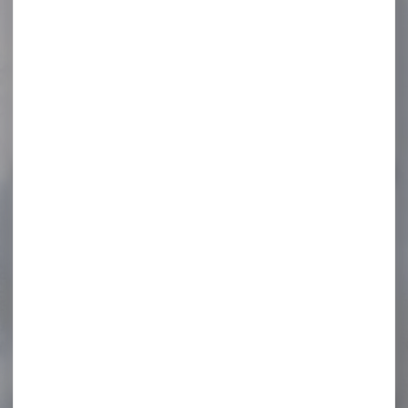
GILET SIGNALISTAION CHIEN
ORANGE TAILLE XL-XXL Le
gilet sécurité pour...
19,95 €
13,95 €
-17 %
Munitions NORMA
Cal.8x57 JS Oryx Silencer...
Munitions NORMA Cal.8x57
JS Oryx Silencer 12.7g 196gr
Calibre 8...
102,80 €
84,90 €