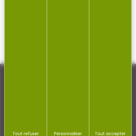
Tout refuser
Personnaliser
Tout accepter