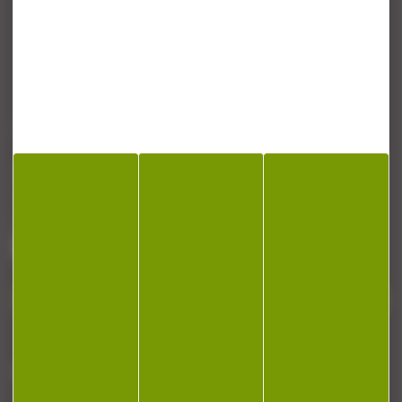
CONTACT
Armurerie Beaurepaire
51 chemin de la cocotte
88140 Bulgneville
Contactez-nous
NEWSLETTER