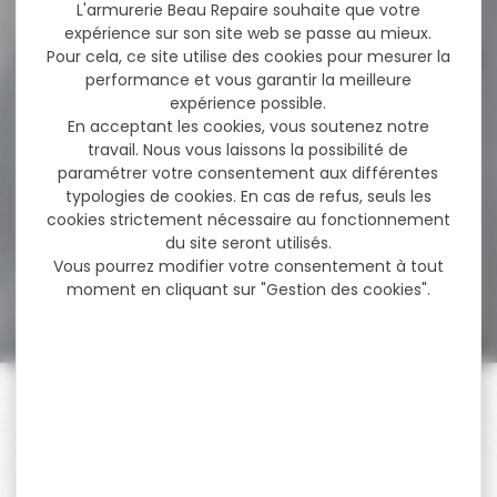
13,95 €
L'armurerie Beau Repaire souhaite que votre
expérience sur son site web se passe au mieux.
Pour cela, ce site utilise des cookies pour mesurer la
performance et vous garantir la meilleure
-17 %
expérience possible.
Munitions NORMA
Cal.8x57 JS Oryx Silencer...
En acceptant les cookies, vous soutenez notre
travail. Nous vous laissons la possibilité de
Munitions NORMA Cal.8x57
paramétrer votre consentement aux différentes
JS Oryx Silencer 12.7g 196gr
typologies de cookies. En cas de refus, seuls les
Calibre 8...
cookies strictement nécessaire au fonctionnement
du site seront utilisés.
Vous pourrez modifier votre consentement à tout
102,80 €
84,90 €
moment en cliquant sur "Gestion des cookies".
PAIEMENT SÉCURISÉ