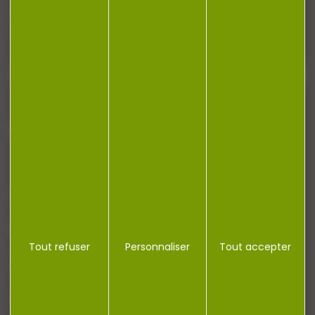
Restez informé ! Inscrivez-vous à notre
newsletter.
J'accepte la politique de confidentialité
NOTRE MAGASIN
RÉGLEMENTATION
Tout refuser
Personnaliser
Tout accepter
CONTACT