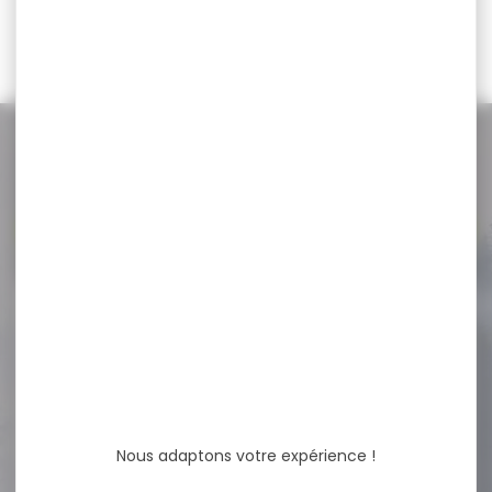
67,00 €
59,00 €
NOS PROMOS
Voir toutes les promos
-30 %
GILET SIGNALISATION
CHIEN ORANGE
GILET SIGNALISTAION CHIEN
ORANGE TAILLE XL-XXL Le
gilet sécurité pour...
Nous adaptons votre expérience !
19,95 €