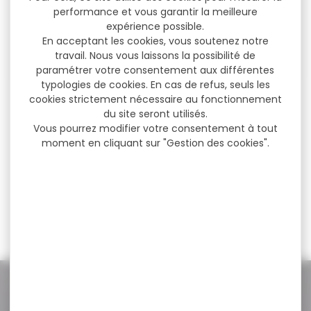
performance et vous garantir la meilleure
expérience possible.
En acceptant les cookies, vous soutenez notre
travail. Nous vous laissons la possibilité de
paramétrer votre consentement aux différentes
typologies de cookies. En cas de refus, seuls les
cookies strictement nécessaire au fonctionnement
Munitions SELLIER&BELLOT
Munitions surplus STV
7.62x39 fmj 8g 124gr...
SCORPIO 7.62X39 fmj...
du site seront utilisés.
Vous pourrez modifier votre consentement à tout
Cartouches SELLIER&BELLOT
Cartouches surplus STV
moment en cliquant sur "Gestion des cookies".
7.62x39 fmj 8g 124gr par 50
SCORPIO 7.62X39 fmj
Les cartouches...
berdan par 500 Stv...
44,40 €
259,00 €
39,00 €
219,00 €
NOS PROMOS