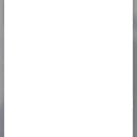
Voir toutes les promos
-19 %
Silencieux modérateur de
son STALON XE108...
Silencieux modérateur de
son STALON XE108 CAL MAX
.30 M17x1...
430,00 €
349,00 €
-27 %
Munitions SELLIER & BELLOT
cal.300 aac...
Cartouches SELLIER & BELLOT