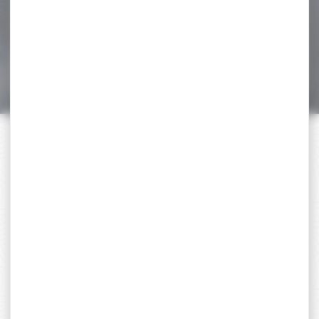
subsonique fmj cal.300 aac
blackout 13g...
36,70 €
26,90 €
PAIEMENT SÉCURISÉ
Payer en toute sécurité
SERVICE APRÈS-VENTE
Qualifié et réactif