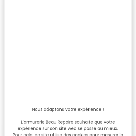
-26 %
-10 %
Munitions GECO
Munitions HORNADY
cal.7.62x39 target fmj
cal.7.62x39 sub-x 255gr
124gr...
par...
Cartouches GECO target
Munitions HORNADY sub-x
fmj cal.7.62x39 8g 124gr
cal.7.62x39 255gr par 20
par 50 La...
Les munitions Hornady®...
47,30 €
62,00 €
Nous adaptons votre expérience !
35,00 €
56,00 €
L'armurerie Beau Repaire souhaite que votre
expérience sur son site web se passe au mieux.
-12 %
-15 %
Pour cela, ce site utilise des cookies pour mesurer la