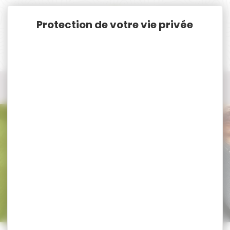
Panneau de gestion des cookies
Accueil
Cat. B
Munitions Rayées Cat.B
Munition cal.7.62x39
Munition cal.7.62x39
Trier par