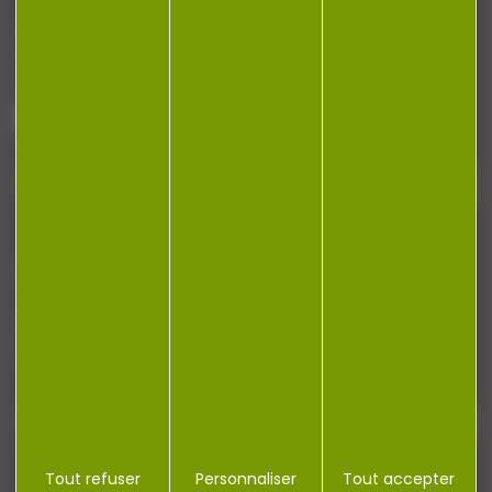
Armurerie Beaurepaire
51 chemin de la cocotte
88140 Bulgneville
Contactez-nous
NEWSLETTER
Restez informé ! Inscrivez-vous à notre
newsletter.
Tout refuser
Personnaliser
Tout accepter