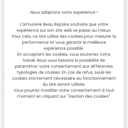
Vitesse Initiale Élevée :
Une munition
"hyper-véloce" qui garantit une précision
Nous adaptons votre expérience !
constante jusqu'à 100 mètres et plus.
L'armurerie Beau Repaire souhaite que votre
expérience sur son site web se passe au mieux.
Légèreté et Capacité :
Le faible
Pour cela, ce site utilise des cookies pour mesurer la
encombrement de la cartouche permet
performance et vous garantir la meilleure
des chargeurs à haute capacité tout en
expérience possible.
conservant une arme maniable.
En acceptant les cookies, vous soutenez notre
travail. Nous vous laissons la possibilité de
paramétrer votre consentement aux différentes
Notre sélection de marques et d'ogives
typologies de cookies. En cas de refus, seuls les
cookies strictement nécessaire au fonctionnement
du site seront utilisés.
Vous pourrez modifier votre consentement à tout
Nous travaillons avec les plus grands
moment en cliquant sur "Gestion des cookies".
manufacturiers pour vous garantir fiabilité
et sécurité :
FN Herstal :
Le standard original,