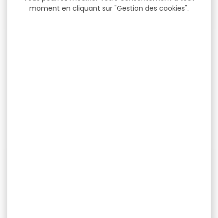
moment en cliquant sur "Gestion des cookies".
Boite à munitions
Boite à munitions
MEGALINE cal.243win 50...
MEGALINE cal.44mag
Boite à munitions MEGALINE
Boite à munitions MEGALINE
50 munitions cal.243win
cal.44mag de 50
Boîte en plastique...
cartouches Boîte en...
8,00 €
6,00 €
6,90 €
4,30 €