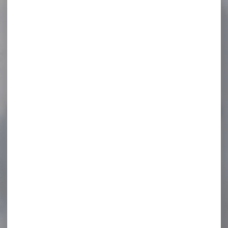
Matraque télescopique 21"
acier trempé avec...
Matraque télescopique 21"
acier trempé avec étui
poignée caoutchouc
Caractéristiques...
54,95 €
39,90 €
-18 %
Pack Carabine linéaire
BERETTA brx1 synthétique...
Pack Carabine linéaire
BERETTA brx1 synthétique
cal.300 win mag canon...
1 819,00 €
1 499,00 €