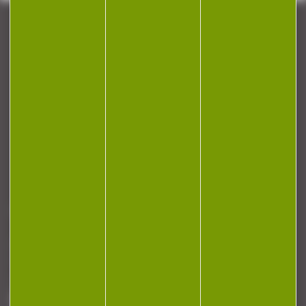
CONTACT
Armurerie Beaurepaire
51 chemin de la cocotte
88140 Bulgneville