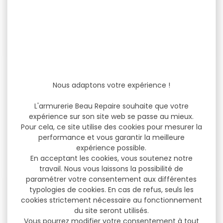
Boite à munitions
Boite à munitions
Mégaline 50 munitions...
MEGALINE 50 munitions...
Nous adaptons votre expérience !
Boite à munitions
Boite à munitions MEGALINE
L'armurerie Beau Repaire souhaite que votre
Mégaline 50 munitions 45
50 munitions 7.62x39 Boite
expérience sur son site web se passe au mieux.
acp Boite de...
en plastique...
Pour cela, ce site utilise des cookies pour mesurer la
performance et vous garantir la meilleure
7,00 €
9,00 €
expérience possible.
6,90 €
En acceptant les cookies, vous soutenez notre
travail. Nous vous laissons la possibilité de
paramétrer votre consentement aux différentes
typologies de cookies. En cas de refus, seuls les
-14 %
-28 %
cookies strictement nécessaire au fonctionnement
du site seront utilisés.
Vous pourrez modifier votre consentement à tout