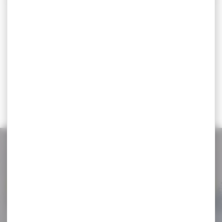
Boite à munitions
BOITE DE RANGEMENT
MEGALINE cal.9x19 50...
P100 OU RS100
Boite à munitions MEGALINE
BOITE DE RANGEMENT P100
cal.9x19 50 munitions Boîte
OU RS100 P100/3 pour
en plastique...
cal.38 SP,...
4,00 €
9,90 €
NOS PROMOS
Voir toutes les promos
-27 %