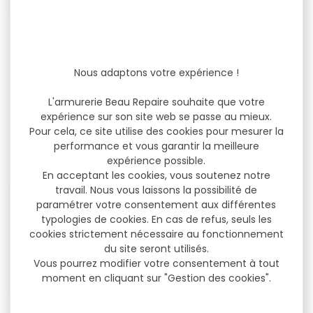
Mallette abs intérieur
Mallette abs intérieur
mousse 125cm
mousse 35x25x7cm
Nous adaptons votre expérience !
Mallette abs intérieur
Mallette abs intérieur
mousse 125cm
mousse 35x25x7cm
Longueur (cm): 35 Largeur
L'armurerie Beau Repaire souhaite que votre
(cm):...
expérience sur son site web se passe au mieux.
Pour cela, ce site utilise des cookies pour mesurer la
69,00 €
16,00 €
performance et vous garantir la meilleure
59,00 €
12,50 €
expérience possible.
En acceptant les cookies, vous soutenez notre
travail. Nous vous laissons la possibilité de
-24 %
-8 %
paramétrer votre consentement aux différentes
typologies de cookies. En cas de refus, seuls les
cookies strictement nécessaire au fonctionnement
du site seront utilisés.
Vous pourrez modifier votre consentement à tout
moment en cliquant sur "Gestion des cookies".
Mallette abs noir
MALLETTE ALUMINIUM A