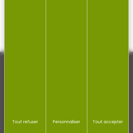
Tout refuser
Personnaliser
Tout accepter