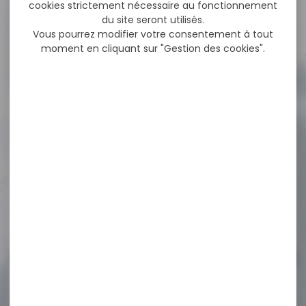
NOS PROMOS
cookies strictement nécessaire au fonctionnement
du site seront utilisés.
Vous pourrez modifier votre consentement à tout
moment en cliquant sur "Gestion des cookies".
Voir toutes les promos
-15 %
SAUVESTRE CAL.20/70 BFS
SANS PLOMB PAR...
SAUVESTRE CAL.20/70 BFS
SANS PLOMB PAR 5 Calibre :
20....
35,00 €
29,90 €
-11 %
Silencieux GOMANDER
TACTINOX cal.5.56 .223 L...