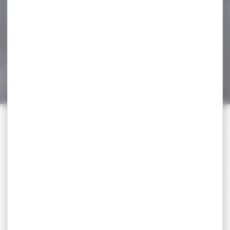
Silencieux GOMANDER
TACTINOX 5.56 L QD LOCK
couleur gris calibre.22...
830,00 €
739,00 €
PAIEMENT SÉCURISÉ
Payer en toute sécurité
SERVICE APRÈS-VENTE