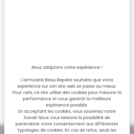
-26 %
Pistolet UMAREX UX SPA
100 cal.4.5mm
Nous adaptons votre expérience !
Pistolet UMAREX UX SPA 100
cal.4.5mm < 3 joules Le...
L'armurerie Beau Repaire souhaite que votre
expérience sur son site web se passe au mieux.
Pour cela, ce site utilise des cookies pour mesurer la
performance et vous garantir la meilleure
56,95 €
expérience possible.
42,00 €
En acceptant les cookies, vous soutenez notre
travail. Nous vous laissons la possibilité de
paramétrer votre consentement aux différentes
typologies de cookies. En cas de refus, seuls les