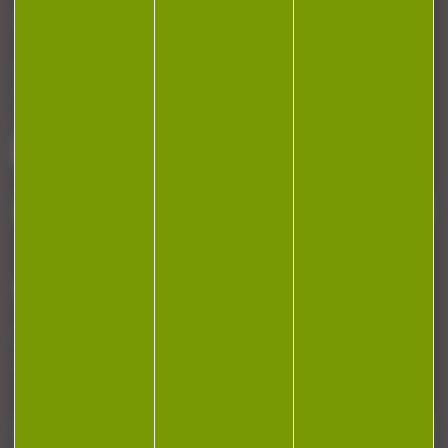
CONTACT
Armurerie Beaurepaire
51 chemin de la cocotte
88140 Bulgneville
Contactez-nous
NEWSLETTER
Restez informé ! Inscrivez-vous à notre
newsletter.