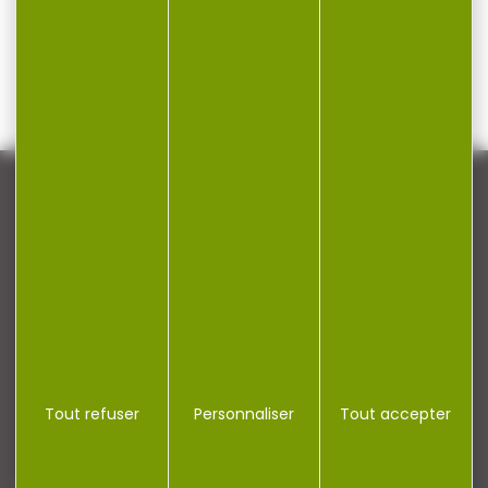
Tout refuser
Personnaliser
Tout accepter
CONTACT