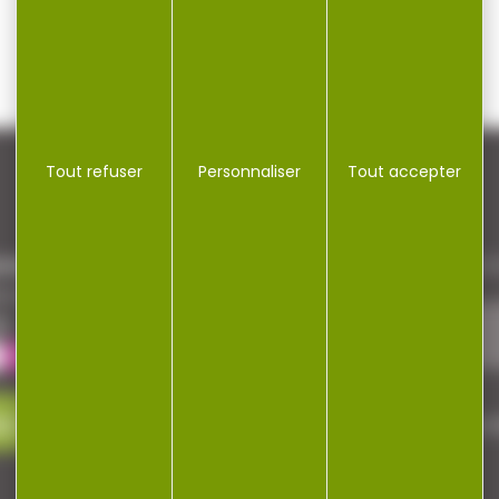
Tout refuser
Personnaliser
Tout accepter
NEWSLETTER
repaire
Restez informé ! Inscrivez-vous à
a cocotte
le
ez-nous
J'accepte la politique de confi