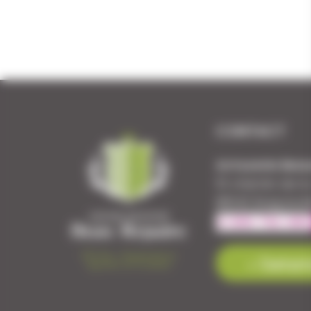
CONTACT
Armurerie Beau
51 chemin de l
88140 Bulgnevil
Contact