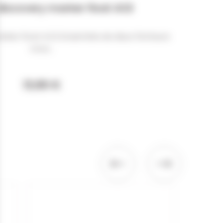
 discovery marker float ACE
arker float ACE Ensemble de deux flotteurs
vous...
13,90 €