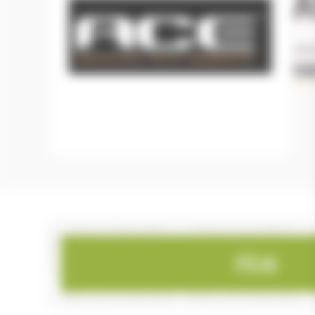
adv
VOI
PÊCHE