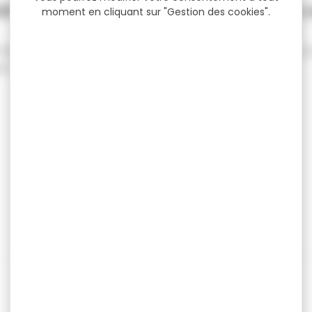
KER 7M ORANGE
flotteurs
moment en cliquant sur "Gestion des cookies".
ORANGE -Prendre
flotteurs discovery m
s...