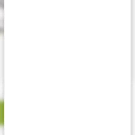
anced car equipement pêche carp
R LES PRODUITS ACE