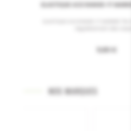
ELASTIQUE ACE RANGE-IT MAR
ELASTIQUE ACE RANGE-IT MARKER 7M 
régulièrement des carpe
5,60 €
NOS MARQUES