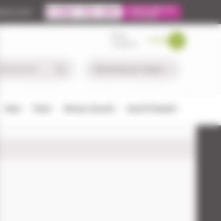
ire.com
MON
PANIER
COMPTE
Chien
Pêche
Défense-Sécurité
Airsoft/Paintball