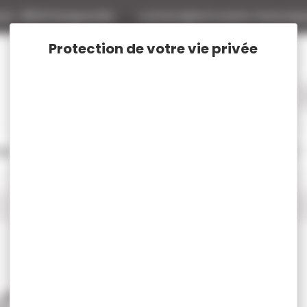
tte
88140 Bulgneville
contact@armurerie-beaurepa
tage
Rechargement
Chasse
Vêtements et Chaussures de chasse
CE