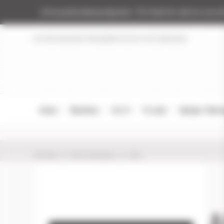
Panneau de gestion des cookies
Armurerie Beaurepaire
51 chemin de la coco
NOTRE MAGASIN
RÉGLEMENTATION
NOS MARQUES
Armes
Munitions
Cat. B
Tir Loisir
Optique / Mon
Accueil
Nos marques
ACE
A