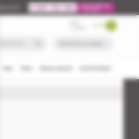
ire.com
MON
PANIER
COMPTE
Chien
Pêche
Défense-Sécurité
Airsoft/Paintball