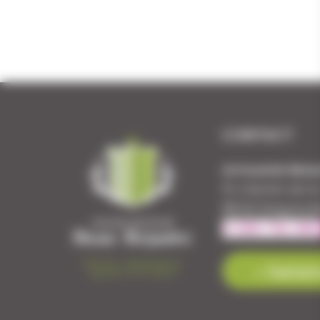
CONTACT
Armurerie Beau
51 chemin de l
88140 Bulgnevil
Contact