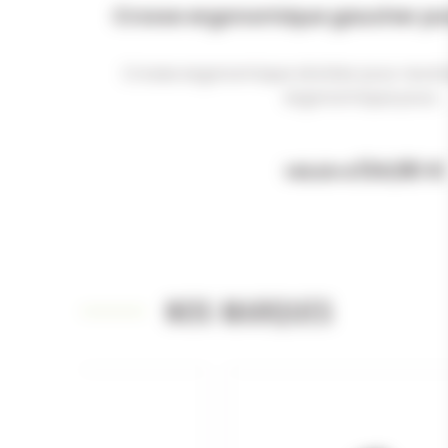
Crosse ergonomique gaucher pour
Crosse ergonomique droitier pour revolv
ergonomique pour...
134,90 €
149,00 €
NOS MARQUES