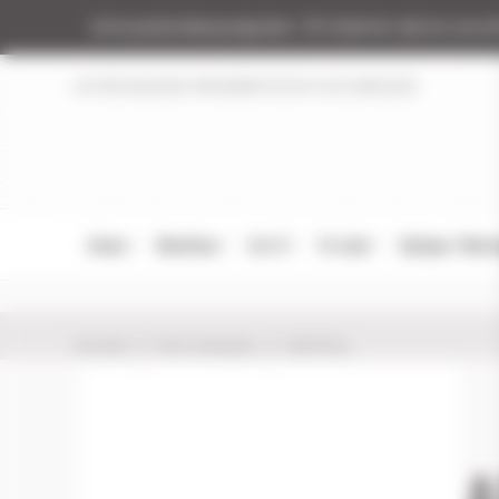
Panneau de gestion des cookies
Armurerie Beaurepaire
51 chemin de la coco
NOTRE MAGASIN
RÉGLEMENTATION
NOS MARQUES
Armes
Munitions
Cat. B
Tir Loisir
Optique / Mon
Accueil
Nos marques
ALFA Proj
A