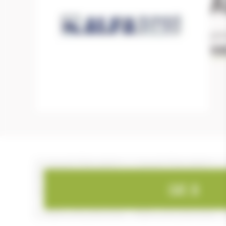
pis
VOI
CAT. B