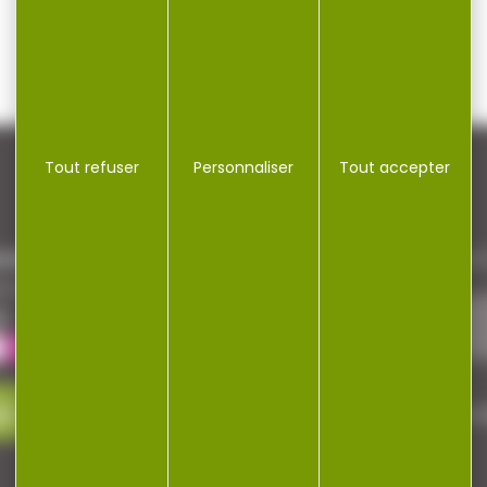
Tout refuser
Personnaliser
Tout accepter
NEWSLETTER
repaire
Restez informé ! Inscrivez-vous à
a cocotte
le
ez-nous
J'accepte la politique de confi