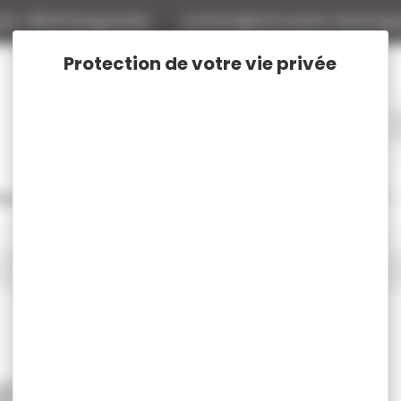
tte
88140 Bulgneville
contact@armurerie-beaurepa
tage
Rechargement
Chasse
Vêtements et Chaussures de chasse
LFA Proj