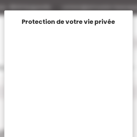
tte
88140 Bulgneville
contact@armurerie-beaurepa
tage
Rechargement
Chasse
Vêtements et Chaussures de chasse
D baits