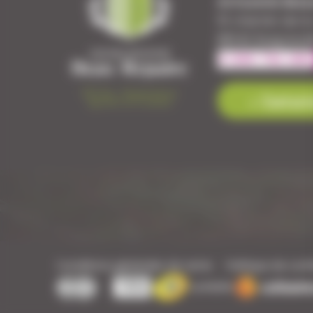
Armurerie Beau
51 chemin de l
88140 Bulgnevil
Contact
Conditions générales de vente
Politique de confi