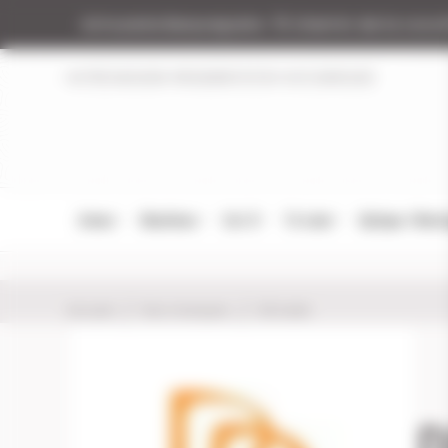
Panneau de gestion des cookies
Armurerie Beaurepaire
51 chemin de la coco
NOTRE MAGASIN
RÉGLEMENTATION
NOS MARQUES
Armes
Munitions
Cat. B
Tir Loisir
Optique / Mon
Accueil
Nos marques
DD baits
D