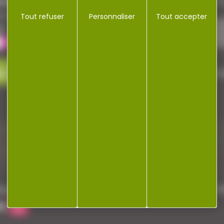
repaire
Restez informé ! Inscrivez-vous à
a cocotte
Tout refuser
Personnaliser
Tout accepter
le
ez-nous
J'accepte la politique de confi
Plan du site
Ré
dentialité
Mentions légales
Gestion des cookies