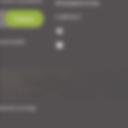
 notre newsletter.
RÉGLEMENTATION
CONTACT
dentialité
alisation Koredge