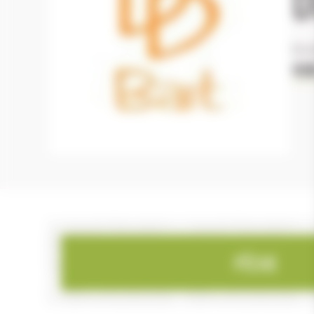
bou
VOI
PÊCHE