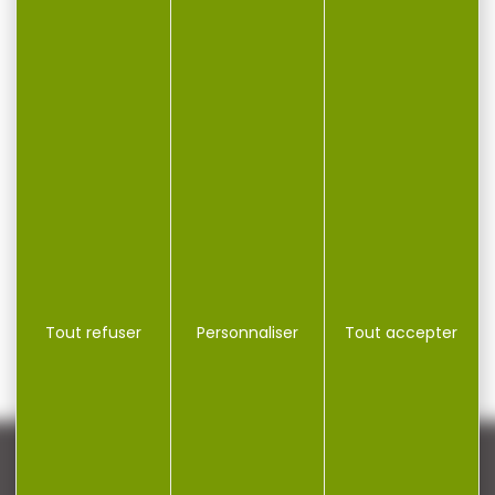
Tout refuser
Personnaliser
Tout accepter