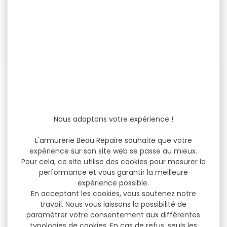
-13 %
-22 %
PLATINE VOD CZ SHADOW
Point rouge VECTOR
2
optics frenzy FLEX...
PLATINE VOD CZ SHADOW 2
Point rouge VECTOR
Nous adaptons votre expérience !
optics frenzy FLEX 1X19X28
GEN2 Spécificités:
Traitement...
L'armurerie Beau Repaire souhaite que votre
expérience sur son site web se passe au mieux.
39,99 €
179,00 €
Pour cela, ce site utilise des cookies pour mesurer la
34,90 €
139,00 €
performance et vous garantir la meilleure
expérience possible.
En acceptant les cookies, vous soutenez notre
travail. Nous vous laissons la possibilité de
-20 %
-25 %
paramétrer votre consentement aux différentes
typologies de cookies. En cas de refus, seuls les