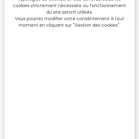
cookies strictement nécessaire au fonctionnement
du site seront utilisés.
Vous pourrez modifier votre consentement à tout
moment en cliquant sur "Gestion des cookies".
Magnifier VECTOR
Lunette VECTOR OPTICS
OPTICS 3x18 paragon
taurus 3-24X56 ed...
Magnifier VECTOR OPTICS
Lunette VECTOR OPTICS
3x18 paragon Spécificités:
tauron 3-24x56 ed ffp
Grossissement: 3x
gen2 La lunette...
Diamètre de...
199,00 €
599,00 €
158,90 €
449,90 €
NOS MARQUES