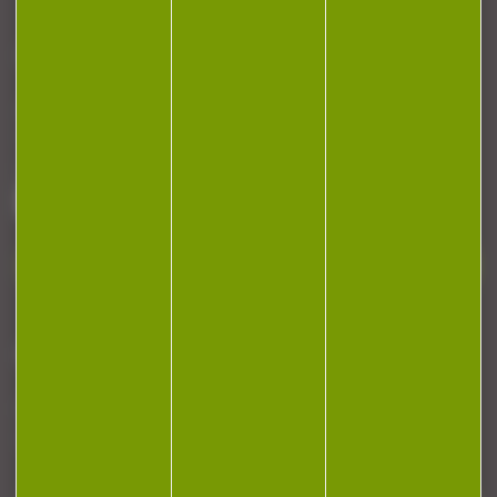
CONTACT
Armurerie Beaurepaire
51 chemin de la cocotte
88140 Bulgneville
Contactez-nous
NEWSLETTER
Restez informé ! Inscrivez-vous à notre
newsletter.