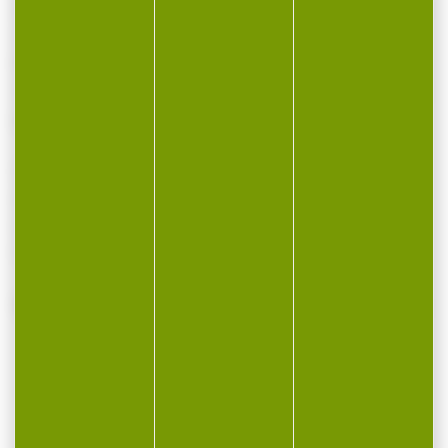
allumage optimal qui font des cartouches le
choix des tireurs de match du monde entier.
Précision et constance industrielles,
allumage fiable, elles sont conçues pour des
performances de compétition.
Caractéristiques et Avantages : - Précision
et cohérence à la pointe de l’industrie -
Allumage fiable - Conçu selon des
tolérances extrênement strictes
VOUS POURRIEZ AUSSI AIMER...