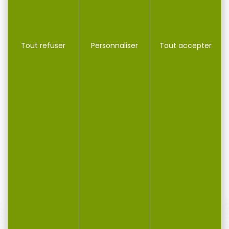
-13 %
-10 %
Tout refuser
Personnaliser
Tout accepter
1000 amorces FEDERAL
100 amorces FEDERAL
gold medal GM210M...
gold medal GM210M...
1000 amorces FEDERAL
100 amorces FEDERAL gold
gold medal GM210M large
medal GM210M large rifle
rifle Les amorces...
Les amorces...
209,00 €
20,90 €
182,00 €
18,80 €