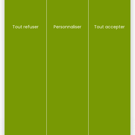
-13 %
Tout refuser
Personnaliser
Tout accepter
100 amorces FEDERAL
1000 amorces FEDERAL
champion 205 small...
gold medal GM205M...
100 amorces FEDERAL
1000 amorces FEDERAL
champion 205 small rifle
gold medal GM205M
Les amorces Federal...
small rifle Les amorces...
11,90 €
209,00 €
182,00 €