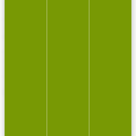
allumage optimal qui font des cartouches le
choix des tireurs de match du monde entier.
Précision et constance industrielles,
allumage fiable, elles sont conçues pour des
performances de compétition.
Caractéristiques et Avantages : - Précision
et cohérence à la pointe de l’industrie -
Allumage fiable - Conçu selon des
tolérances extrênement strictes
VOUS POURRIEZ AUSSI AIMER...