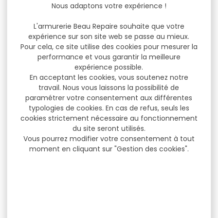
Nous adaptons votre expérience !
L'armurerie Beau Repaire souhaite que votre
expérience sur son site web se passe au mieux.
Pour cela, ce site utilise des cookies pour mesurer la
performance et vous garantir la meilleure
expérience possible.
En acceptant les cookies, vous soutenez notre
travail. Nous vous laissons la possibilité de
paramétrer votre consentement aux différentes
typologies de cookies. En cas de refus, seuls les
cookies strictement nécessaire au fonctionnement
du site seront utilisés.
Vous pourrez modifier votre consentement à tout
moment en cliquant sur "Gestion des cookies".