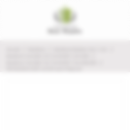
Panneau de gestion des cookies
Accueil
Munitions
Munitions Rayées Cat. C. & D.
Munitions Cal.22LR / 22 / 22 SHORT / 22 LONG
Munitions Cal.22LR / 22 / 22 SHORT / 22 LONG ELEY
500 Munitions ELEY cal.22lr sport 40gr par