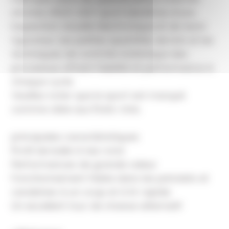
strictes d'ELEY, ELEY sport bénéficie d'une
inspection visuelle électronique et de tests
rigoureux. Les petites quantités de lots et les
techniques de contrôle statistique des
processus offrent fiabilité et performance à
chaque cycle.
Veuillez noter que le sport est marqué
comme cible aux États-Unis.
principales caractéristiques
Profil de balle à nez rond
Performances de grande valeur
Fonctionnement fiable dans les pistolets et
carabines à un coup et à tir rapide
Un excellent tour de chasse alternatif