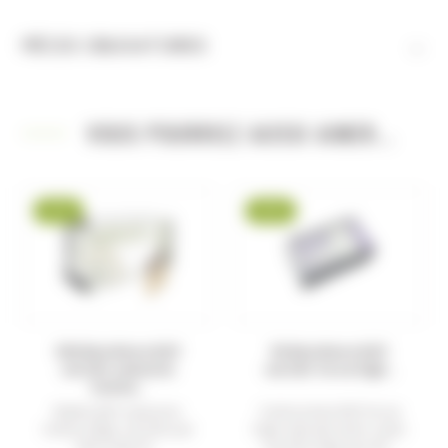
VOUS POURRIEZ AUSSI AIMER...
-27 %
-25 %
500 Munitions ELEY
50 Munitions ELEY
cal.22lr subsonic
cal.22lr force high...
hollow...
Balles ELEY subsonic
Cartouches ELEY force
hollow 38gr cal.22lr par
high velocity semi-auto
500 soite 10...
cal.22lr 42gr par 50...