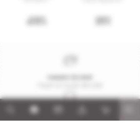
114,00 €
10,90 €
83,00 €
8,15 €
PAIEMENT SÉCURISÉ
Payer en toute sécurité
SERVICE APRÈS-VENTE
Qualifié et réactif