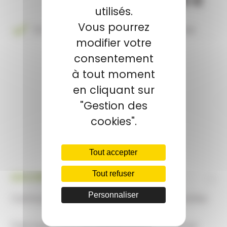
90,00 €
utilisés.
Vous pourrez
En stock expédié sous 12-24 heures
modifier votre
consentement
-
+
à tout moment
en cliquant sur
"Gestion des
Ajouter au panier
cookies".
Tout accepter
Tout refuser
Personnaliser
Cartouches ELEY sport cal.22lr soit 10 boites
Fabriqué selon les spécifications internes