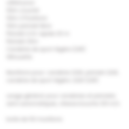
utilisé pour:
50m couché
50m 3 Positions
50m pistolet libre
Pistolet à tir rapide 25 m
Pistolet 25m
Carabine de sport légère (LSR)
Silhouette
Munitions pour: carabine 22LR, pistolet 22LR,
carabine de sport légère .22LR (LSR)
usage général: pour carabines et pistolets
semi automatiques, vitesse bouche 331 m/s
boite de 50 munitions