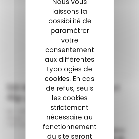
Nous vous
laissons la
possibilité de
paramétrer
votre
consentement
aux différentes
typologies de
cookies. En cas
500 Munitions ELEY cal.22lr sport
de refus, seuls
40gr par
les cookies
strictement
Réf :
04100
nécessaire au
Marque : ELEY
Tarif exclusif internet
fonctionnement
115,00 €
du site seront