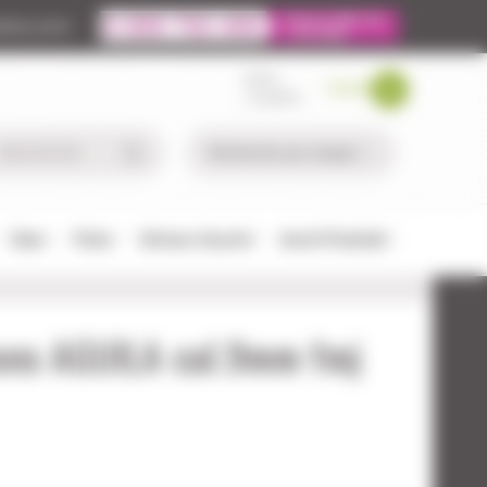
ire.com
MON
PANIER
COMPTE
Chien
Pêche
Défense-Sécurité
Airsoft/Paintball
ons AGUILA cal.9mm fmj