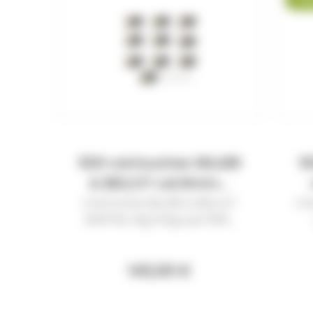
500 cartouches SELLIER
5
& BELLOT cal.9mm...
Cartouche SELLIER & BELLOT
Ca
9x19 FMJ 8g 124gr par 500...
143,00 €