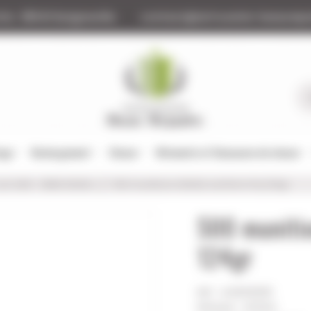
tte
88140 Bulgneville
contact@armurerie-beaurepa
tage
Rechargement
Chasse
Vêtements et Chaussures de chasse
cal. 9x19 - 9MM AGUILA
500 munitions AGUILA cal.9mm fmj 124gr
500 muniti
124gr
Réf :
AG1E092110
Marque : AGUILA