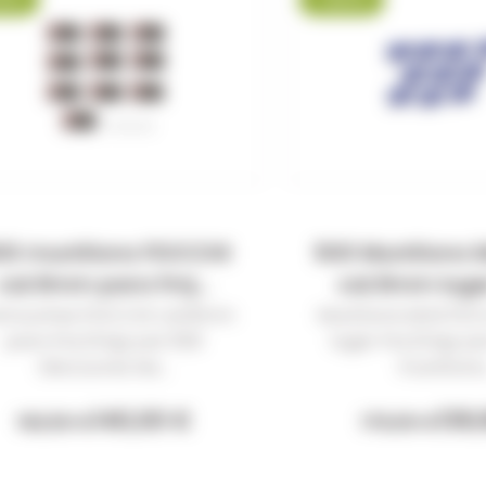
00 munitions FIOCCHI
500 Munitions
cal.9mm para fmj...
cal.9mm luger
rtouches FIOCCHI cal.9mm
Munitions MAGTEC
para fmj 124gr par 500
luger fmj 124gr pa
Découvrez les...
munitions.
140,00 €
139,
162,50 €
179,00 €