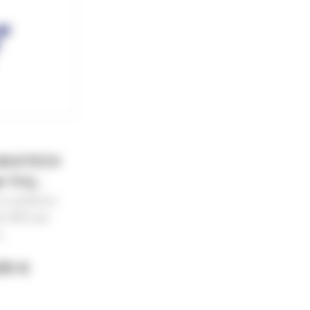
 MAGTECH
 fmj...
H cal.9mm
r 500 Les
..
90 €