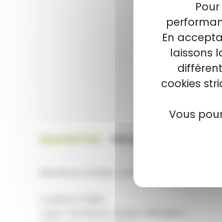
Pour 
performanc
En acceptan
laissons 
différen
cookies str
Vous pour
DESCRIPTION
PIÈCES OBLIGATOIRES
Munitions AGUILA cal.9mm fmj 124gr par 
Cal.9mm PARA
Type: Full Metal Jacket ( Blindée )