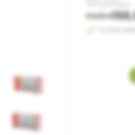
Tarif exclusif internet
156
174,50 €
En stock exp