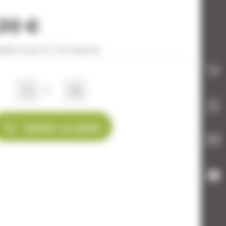
,00 €
édié sous 12-24 heures
-
+
Ajouter au panier