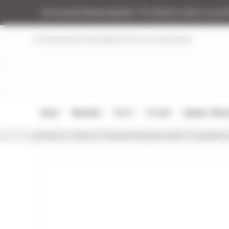
Panneau de gestion des cookies
Armurerie Beaurepaire
51 chemin de la coco
NOTRE MAGASIN
RÉGLEMENTATION
NOS MARQUES
Armes
Munitions
Cat. B
Tir Loisir
Optique / Mon
Accueil
Cat. B
Munitions Rayées Cat.B
Munition 