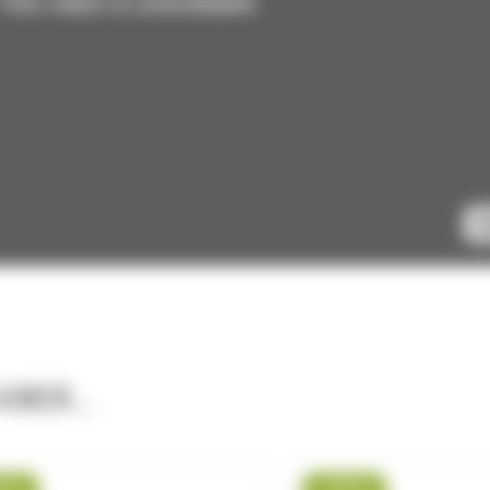
IMER...
4 %
-22 %