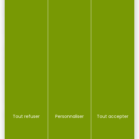
grammes
Percussion Annulaire
Amorçage Annulaire
Type d'étuis Black oxidized
Haute vélocité et précision
Lubrifiant tous temps non gras
Caractéristiques d'expansion à la pointe du
marché
Excellente puissance de freinage
Cartouches pour: fusil .22LR, carabine de
sport légère .22LR (LSR)
Tout refuser
Personnaliser
Tout accepter