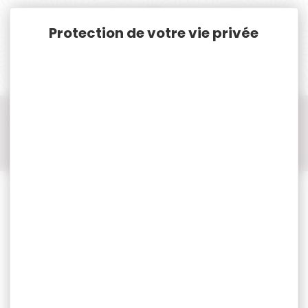
Panneau de gestion des cookies
Accueil
Munitions
Munitions Rayées Cat. C. & D.
Munitions Cal.22LR / 22 / 22 SHORT / 22 LONG
Munitions Cal.22LR / 22 / 22 SHORT / 22 LONG ELEY
500 Munitions ELEY cal.22lr high velocity hollow point 38gr