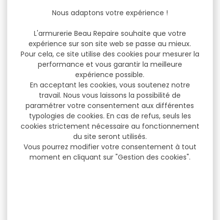
Nous adaptons votre expérience !
L'armurerie Beau Repaire souhaite que votre
expérience sur son site web se passe au mieux.
Pour cela, ce site utilise des cookies pour mesurer la
performance et vous garantir la meilleure
expérience possible.
En acceptant les cookies, vous soutenez notre
travail. Nous vous laissons la possibilité de
paramétrer votre consentement aux différentes
typologies de cookies. En cas de refus, seuls les
cookies strictement nécessaire au fonctionnement
du site seront utilisés.
Vous pourrez modifier votre consentement à tout
moment en cliquant sur "Gestion des cookies".