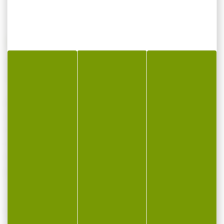
Adaptateur de serrage SWAROVSKI pour
atx/stx atc/stc ats/sts str
Le CA-S adaptateur de serrage permet de
raccorder les longues-vues d’observation
SWAROVSKI OPTIK à l’adaptateur VPA 2.
Grâce aux bagues adaptatrices fournies,
l’adaptateur de serrage peut être
parfaitement ajusté à la taille de la longue-
vue d’observation correspondante. Convient
au VPA 2 adaptateur variable pour
téléphone.