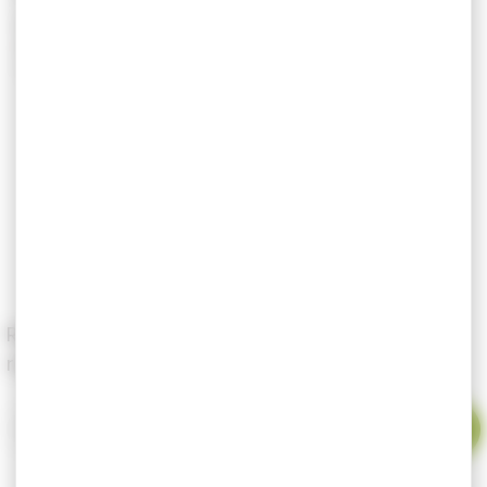
Réf :
MH-A752-0268A
Marque : Swarovski optik
Tarif exclusif internet
49,00 €
43,90 €
En rupture de stock
-
+
Renseignez votre email pour être alerté dès le
retour en stock du produit.
Votre email