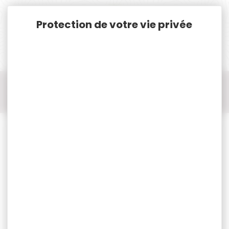
Panneau de gestion des cookies
Accueil
Optique / Montage
Optique Accessoires
Adaptateur de serrage SWAROVSKI pour atx/stx atc/stc ats/sts
str