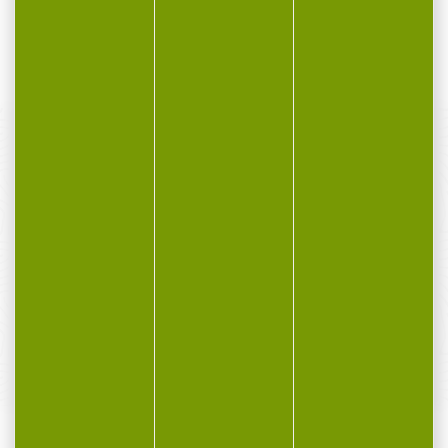
93,00 €
109,00 €
67,90 €
99,00 €
PAIEMENT SÉCURISÉ
Payer en toute sécurité
SERVICE APRÈS-VENTE
Qualifié et réactif