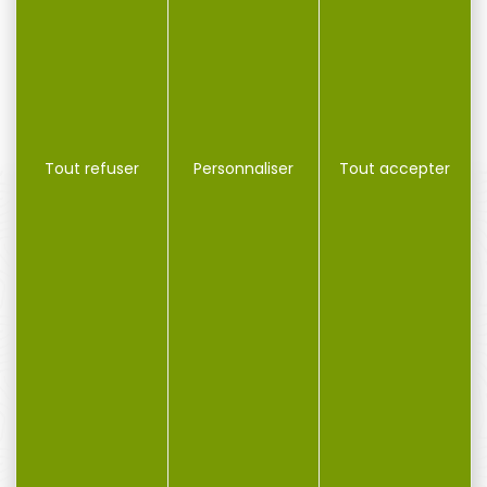
500 STANDARD SMALL
450 small rifle Le
PISTOL Vendues par...
rechargement est
rapide...
136,00 €
18,00 €
95,20 €
16,00 €
Tout refuser
Personnaliser
Tout accepter
PAIEMENT SÉCURISÉ
Payer en toute sécurité
SERVICE APRÈS-VENTE
Qualifié et réactif