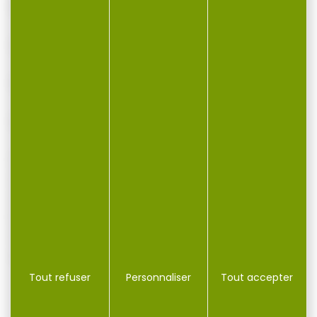
Poids : 48 g
Largeur : 30 mm
Hauteur : 44 mm
Longueur : 130 mm
Cette poignée avant apporte polyvalence,
confort et performance à tous les tireurs,
qu’ils soient amateurs ou professionnels.
Optimisez votre équipement tactique dès
aujourd’hui avec cet accessoire robuste et
efficace.
Tout refuser
Personnaliser
Tout accepter