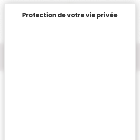
Panneau de gestion des cookies
Accueil
Cat. B
Tir Accessoires Catégorie B
Accessoires Cat.B
Accessoires Cat.B DLG TACTICAL
Arrêt de main tactique DLG TACTICAL noir M-LOK QD