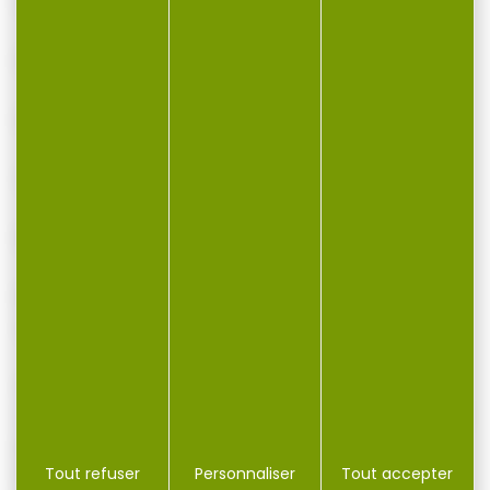
Largeur : 29 mm
Hauteur : 114 mm
Longueur : 73 mm
Compatibilité : Rails Picatinny standard 1913
Montage rapide : système à clip, sans outil
Matériau : robuste et léger, idéal pour les
environnements tactiques
Ajoutez cette poignée verticale à votre
configuration pour une expérience de tir plus
précise et plus confortable, que ce soit pour
le tir sportif, l’airsoft ou les applications
Tout refuser
Personnaliser
Tout accepter