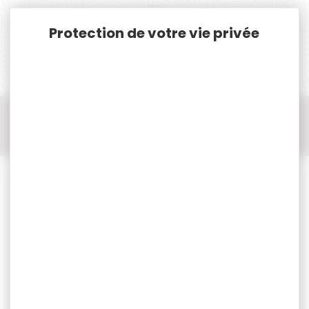
Panneau de gestion des cookies
Accueil
Chasse
Coutellerie
Couteau pliant
Couteau pliant OPINEL
Couteau pliant OPINEL bouleau lamelle brun n°8