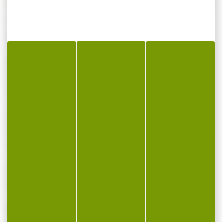
Couteau pliant OPINEL bouleau lamelle brun
n°8
Respectueux de l'environnement le manche
de ce couteau est composé de bois de
bouleau de Finlande et les teintes utilisées
sont des colorants non nocifs.
Le couteau N°08 lamellé est parfait pour
faire plaisir aux connaisseurs de couteaux et
à tous les amoureux de beaux objets.
Ce couteau est livré dans une boite cadeau
bleue et contient une notice spécifique.