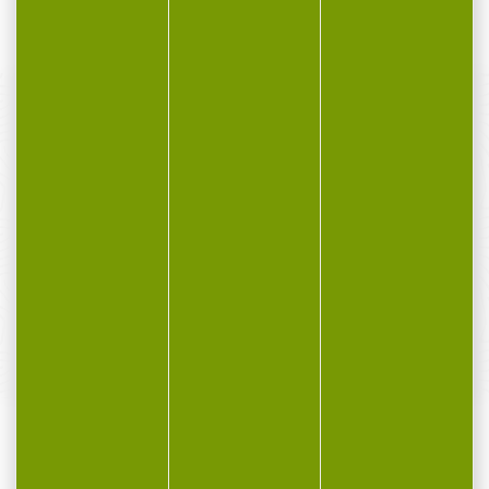
6,80 €
PAIEMENT SÉCURISÉ
Payer en toute sécurité
SERVICE APRÈS-VENTE
Qualifié et réactif