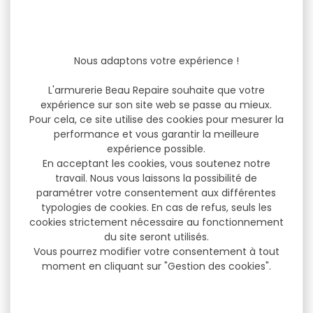
Nous adaptons votre expérience !
L'armurerie Beau Repaire souhaite que votre
expérience sur son site web se passe au mieux.
Pour cela, ce site utilise des cookies pour mesurer la
performance et vous garantir la meilleure
expérience possible.
En acceptant les cookies, vous soutenez notre
travail. Nous vous laissons la possibilité de
paramétrer votre consentement aux différentes
typologies de cookies. En cas de refus, seuls les
cookies strictement nécessaire au fonctionnement
du site seront utilisés.
Vous pourrez modifier votre consentement à tout
moment en cliquant sur "Gestion des cookies".