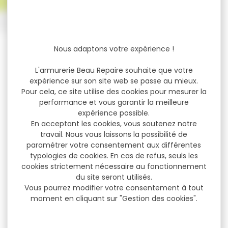
Nous adaptons votre expérience !
L'armurerie Beau Repaire souhaite que votre
expérience sur son site web se passe au mieux.
Pour cela, ce site utilise des cookies pour mesurer la
performance et vous garantir la meilleure
expérience possible.
En acceptant les cookies, vous soutenez notre
travail. Nous vous laissons la possibilité de
paramétrer votre consentement aux différentes
typologies de cookies. En cas de refus, seuls les
cookies strictement nécessaire au fonctionnement
du site seront utilisés.
Vous pourrez modifier votre consentement à tout
moment en cliquant sur "Gestion des cookies".