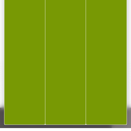
Point rouge BUSHNELL
VISEUR POINT-ROUGE
RXS10 vert 4 moa Le viseur
BUSHNELL AR OPTICS
reflex...
ENGULF Viseur point-
rouge Bushnell AR...
295,00 €
270,00 €
259,00 €
PAIEMENT SÉCURISÉ
Payer en toute sécurité