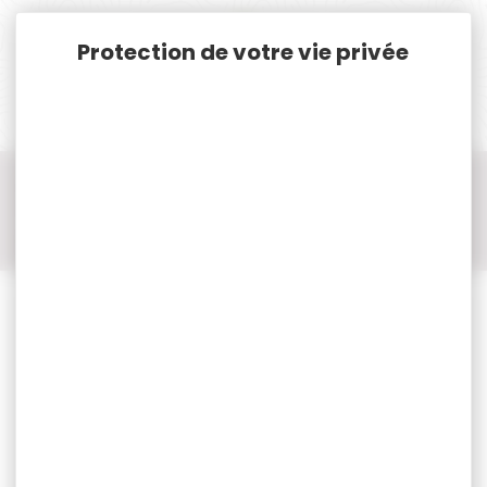
Panneau de gestion des cookies
Accueil
Optique / Montage
Point Rouge
Point Rouge panoramique
point rouge panoramique bushnell
Point rouge BUSHNELL RXS10 rouge 4 moa