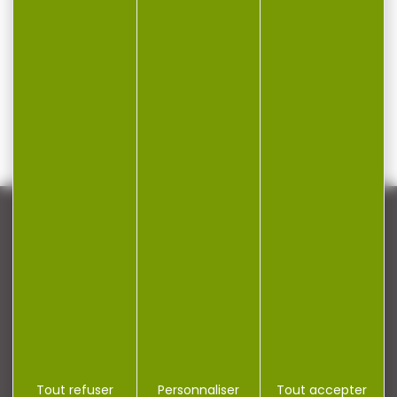
Tout refuser
Personnaliser
Tout accepter