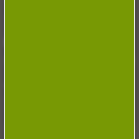
CONTACT
Armurerie Beaurepaire
51 chemin de la cocotte
88140 Bulgneville
Contactez-nous
NEWSLETTER
Restez informé ! Inscrivez-vous à notre
newsletter.