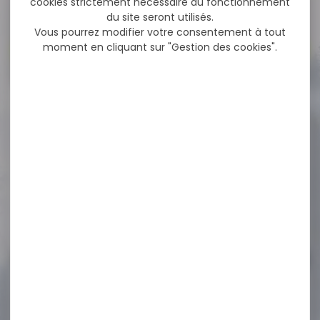
cookies strictement nécessaire au fonctionnement
du site seront utilisés.
Vous pourrez modifier votre consentement à tout
Voir toutes les promos
moment en cliquant sur "Gestion des cookies".
-27 %
Matraque télescopique 21"
acier trempé avec...
Matraque télescopique 21"
acier trempé avec étui
poignée caoutchouc
Caractéristiques...
54,95 €
39,90 €
-18 %
Pack Carabine linéaire
BERETTA brx1 synthétique...