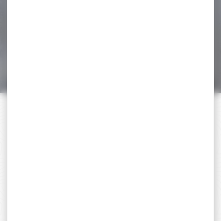
Pack Carabine linéaire
BERETTA brx1 synthétique
cal.300 win mag canon...
1 819,00 €
1 499,00 €
PAIEMENT SÉCURISÉ
Payer en toute sécurité
SERVICE APRÈS-VENTE
Qualifié et réactif