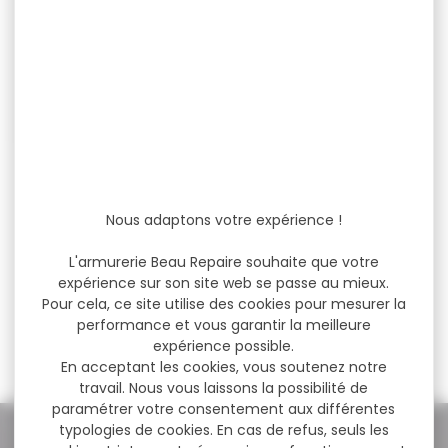
-15 %
Rep grenade à gaz Co2
(80...
Nous adaptons votre expérience !
Rep grenade à gaz Co2
(80 billes) - capacité de...
L'armurerie Beau Repaire souhaite que votre
expérience sur son site web se passe au mieux.
Pour cela, ce site utilise des cookies pour mesurer la
performance et vous garantir la meilleure
59,80 €
51,00 €
expérience possible.
En acceptant les cookies, vous soutenez notre
travail. Nous vous laissons la possibilité de
paramétrer votre consentement aux différentes
typologies de cookies. En cas de refus, seuls les
NOS PROMOS