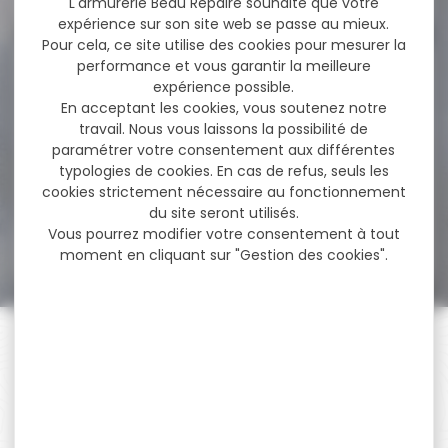
L'armurerie Beau Repaire souhaite que votre
expérience sur son site web se passe au mieux.
Pour cela, ce site utilise des cookies pour mesurer la
performance et vous garantir la meilleure
-13 %
Peluche marcassin tête
expérience possible.
relevée
En acceptant les cookies, vous soutenez notre
travail. Nous vous laissons la possibilité de
Peluche marcassin tête
paramétrer votre consentement aux différentes
relevée
typologies de cookies. En cas de refus, seuls les
cookies strictement nécessaire au fonctionnement
du site seront utilisés.
23,00 €
Vous pourrez modifier votre consentement à tout
20,00 €
moment en cliquant sur "Gestion des cookies".
PAIEMENT SÉCURISÉ
Payer en toute sécurité