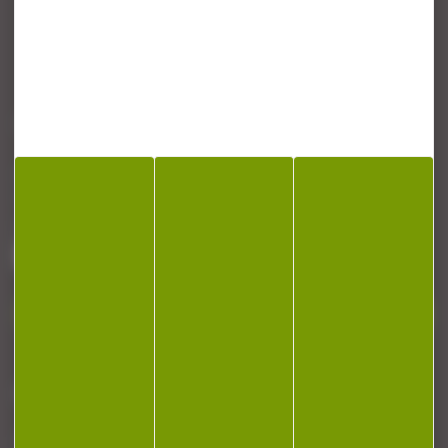
CONTACT
Armurerie Beaurepaire
51 chemin de la cocotte
88140 Bulgneville
Contactez-nous
NEWSLETTER
Restez informé ! Inscrivez-vous à notre