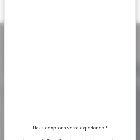
1 553,00 €
799,00 €
NOS PROMOS
Voir toutes les promos
-18 %
Munitions ROTTWEIL
waidmannsheil hv
cal.12/70 36g...
Munitions ROTTWEIL
waidmannsheil hv cal.12/70
36g bj par 10 La...
Nous adaptons votre expérience !
11,40 €
9,30 €