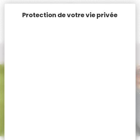
Panneau de gestion des cookies
Accueil
Armes
Armes de chasse Neuves Cat. C. & D.
Carabine à verrou
Carabine à verrou ATA ARMS
Carabine à verrou ATA ARMS
Trier par