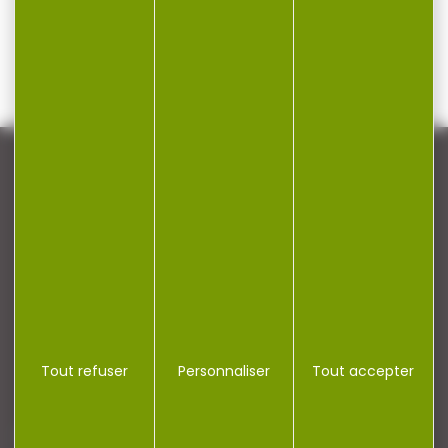
Tout refuser
Personnaliser
Tout accepter
CONTACT